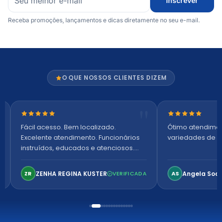
Inscrever
Receba promoções, lançamentos e dicas diretamente no seu e-mail.
O QUE NOSSOS CLIENTES DIZEM
Nota 5 de 5 estrelas
Nota 5 de 5 es
Fácil acesso. Bem localizado.
Ótimo atendime
Excelente atendimento. Funcionários
variedades de p
instruídos, educados e atenciosos.
Ambiente arejado, espaçoso e
confortável. Perfeito!
ZENHA REGINA KUSTER
Angela Soa
ZR
VERIFICADA
AS