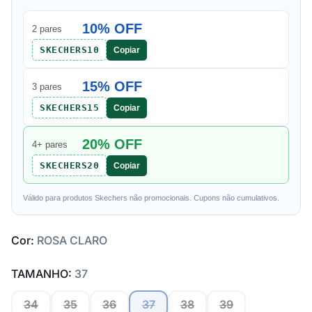
10% OFF
2 pares
SKECHERS10
Copiar
15% OFF
3 pares
SKECHERS15
Copiar
20% OFF
4+ pares
SKECHERS20
Copiar
Válido para produtos Skechers não promocionais. Cupons não cumulativos.
Cor:
ROSA CLARO
TAMANHO:
37
34
35
36
37
38
39