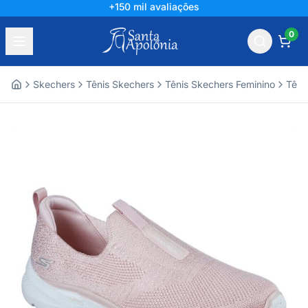
+150 mil avaliações
0
Skechers
Tênis Skechers
Tênis Skechers Feminino
Têni
Home