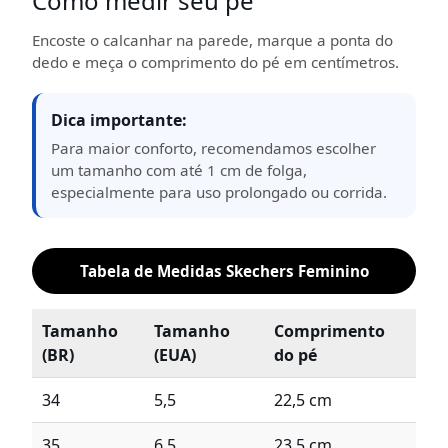
Como medir seu pé
Encoste o calcanhar na parede, marque a ponta do
dedo e meça o comprimento do pé em centímetros.
Dica importante:
Para maior conforto, recomendamos escolher
um tamanho com até 1 cm de folga,
especialmente para uso prolongado ou corrida.
Tabela de Medidas Skechers Feminino
Tamanho
Tamanho
Comprimento
(BR)
(EUA)
do pé
34
5,5
22,5 cm
35
6,5
23,5 cm