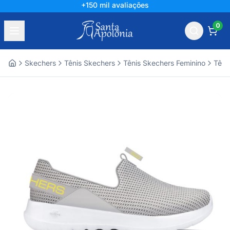
+150 mil avaliações
0
Skechers
Tênis Skechers
Tênis Skechers Feminino
Têni
Home