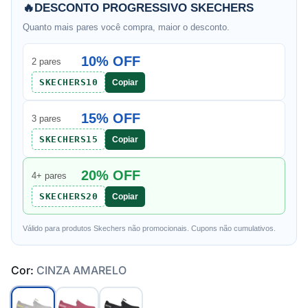
🔥
DESCONTO PROGRESSIVO SKECHERS
Quanto mais pares você compra, maior o desconto.
10% OFF
2 pares
SKECHERS10
Copiar
15% OFF
3 pares
SKECHERS15
Copiar
20% OFF
4+ pares
SKECHERS20
Copiar
Válido para produtos Skechers não promocionais. Cupons não cumulativos.
Cor:
CINZA AMARELO