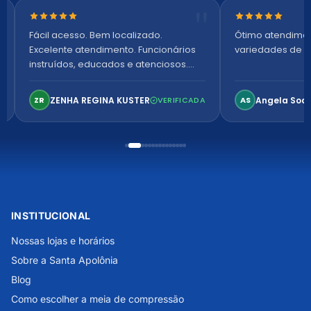
Nota 5 de 5 estrelas
Nota 5 de 5 es
Fácil acesso. Bem localizado.
Ótimo atendime
Excelente atendimento. Funcionários
variedades de p
instruídos, educados e atenciosos.
Ambiente arejado, espaçoso e
confortável. Perfeito!
ZENHA REGINA KUSTER
Angela Soa
ZR
VERIFICADA
AS
INSTITUCIONAL
Nossas lojas e horários
Sobre a Santa Apolônia
Blog
Como escolher a meia de compressão