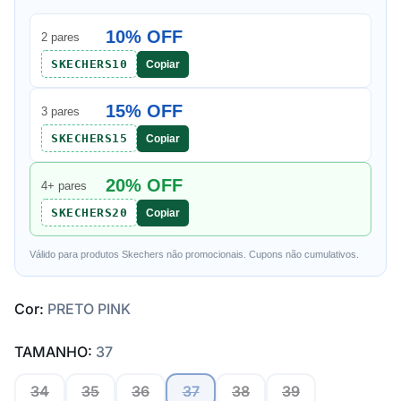
10% OFF
2 pares
SKECHERS10
Copiar
15% OFF
3 pares
SKECHERS15
Copiar
20% OFF
4+ pares
SKECHERS20
Copiar
Válido para produtos Skechers não promocionais. Cupons não cumulativos.
Cor:
PRETO PINK
TAMANHO:
37
34
35
36
37
38
39