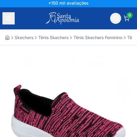
+150 mil avaliações
0
Skechers
Tênis Skechers
Tênis Skechers Feminino
Têni
Home