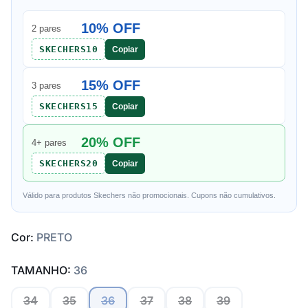
10% OFF
2 pares
SKECHERS10
Copiar
15% OFF
3 pares
SKECHERS15
Copiar
20% OFF
4+ pares
SKECHERS20
Copiar
Válido para produtos Skechers não promocionais. Cupons não cumulativos.
Cor:
PRETO
TAMANHO:
36
34
35
36
37
38
39