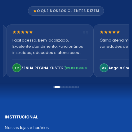
O QUE NOSSOS CLIENTES DIZEM
Nota 5 de 5 estrelas
Nota 5 de 5 es
Fácil acesso. Bem localizado.
Ótimo atendime
Excelente atendimento. Funcionários
variedades de p
instruídos, educados e atenciosos.
Ambiente arejado, espaçoso e
confortável. Perfeito!
ZENHA REGINA KUSTER
Angela Soa
ZR
VERIFICADA
AS
INSTITUCIONAL
Nossas lojas e horários