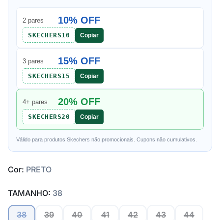
10% OFF
2 pares
SKECHERS10
Copiar
15% OFF
3 pares
SKECHERS15
Copiar
20% OFF
4+ pares
SKECHERS20
Copiar
Válido para produtos Skechers não promocionais. Cupons não cumulativos.
Cor:
PRETO
TAMANHO:
38
38
39
40
41
42
43
44