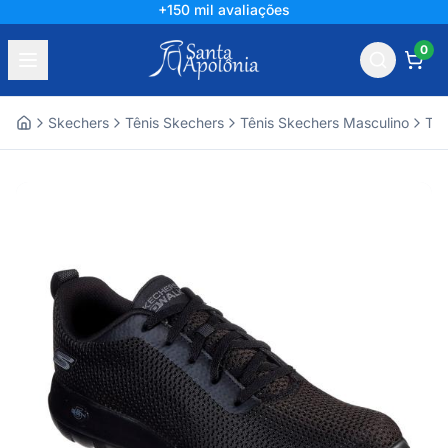
+150 mil avaliações
0
Skechers
Tênis Skechers
Tênis Skechers Masculino
Tên
Home