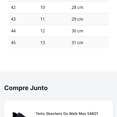
42
10
28 cm
43
11
29 cm
44
12
30 cm
45
13
31 cm
Compre Junto
Tenis Skechers Go Walk Max 54601