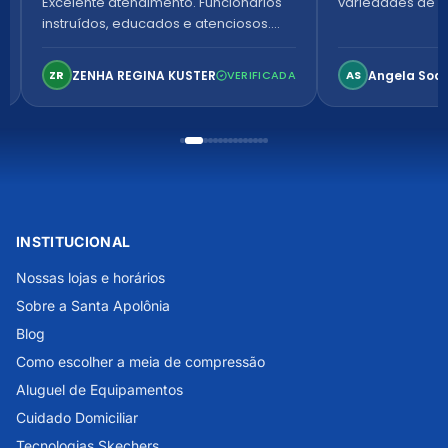
Excelente atendimento. Funcionários
variedades de p
instruídos, educados e atenciosos.
Ambiente arejado, espaçoso e
confortável. Perfeito!
ZENHA REGINA KUSTER
Angela Soa
ZR
VERIFICADA
AS
INSTITUCIONAL
Nossas lojas e horários
Sobre a Santa Apolônia
Blog
Como escolher a meia de compressão
Aluguel de Equipamentos
Cuidado Domiciliar
Tecnologias Skechers