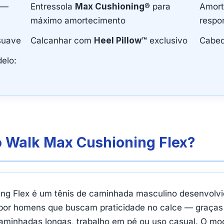
—
Entressola
Max Cushioning®
para
Amor
máximo amortecimento
respo
suave
Calcanhar com
Heel Pillow™
exclusivo
Cabe
elo:
o Walk Max Cushioning Flex?
ng Flex é um tênis de caminhada masculino desenvolvi
do por homens que buscam praticidade no calce — graças
aminhadas longas, trabalho em pé ou uso casual. O mo