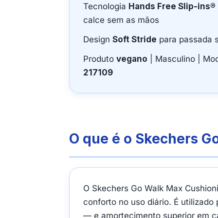
Tecnologia
Hands Free Slip-ins®
calce sem as mãos
Design
Soft Stride
para passada 
Produto
vegano
| Masculino | Mod
217109
O que é o Skechers G
O Skechers Go Walk Max Cushioni
conforto no uso diário. É utiliza
— e amortecimento superior em c