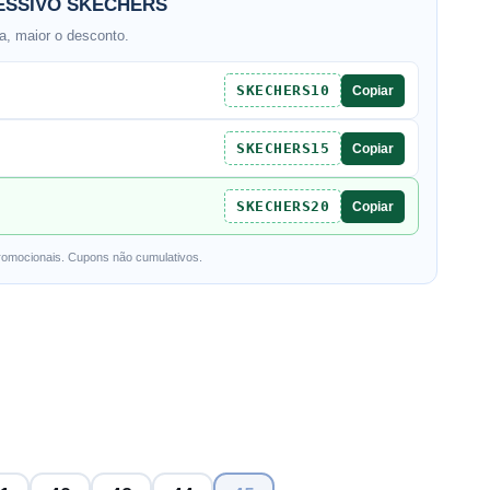
SSIVO SKECHERS
, maior o desconto.
SKECHERS10
Copiar
SKECHERS15
Copiar
SKECHERS20
Copiar
romocionais. Cupons não cumulativos.