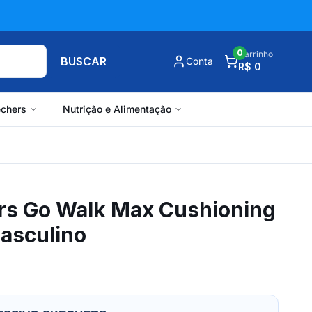
0
Carrinho
BUSCAR
Conta
R$ 0
chers
Nutrição e Alimentação
rs Go Walk Max Cushioning
Masculino