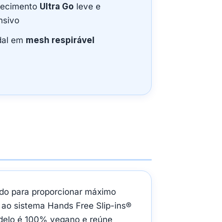
tecimento
Ultra Go
leve e
nsivo
dal em
mesh respirável
do para proporcionar máximo
 ao sistema Hands Free Slip-ins®
delo é 100% vegano e reúne