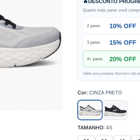
🔥
DESCONTO PROGRE
Quanto mais pares você compra
10% OFF
2 pares
15% OFF
3 pares
20% OFF
4+ pares
Válido para produtos Skechers não p
Cor:
CINZA PRETO
TAMANHO:
45