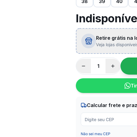
38
39
40
4
Indisponíve
Retire grátis na l
Veja lojas disponíve
Ti
Calcular frete e pra
Não sei meu CEP