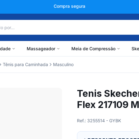
+150 mil avaliações
idade
Massageador
Meia de Compressão
Ske
Tênis para Caminhada
Masculino
Tenis Skeche
Flex 217109 
Ref.: 3255514 - GYBK