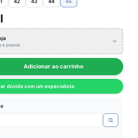
1
42
43
44
45
l
oja
is e prazos
Adicionar ao carrinho
rar dúvida com um especialista
zo