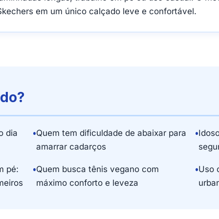
Skechers em um único calçado leve e confortável.
ado?
 dia
•
Quem tem dificuldade de abaixar para
•
Idos
amarrar cadarços
segu
m pé:
•
Quem busca tênis vegano com
•
Uso 
meiros
máximo conforto e leveza
urba