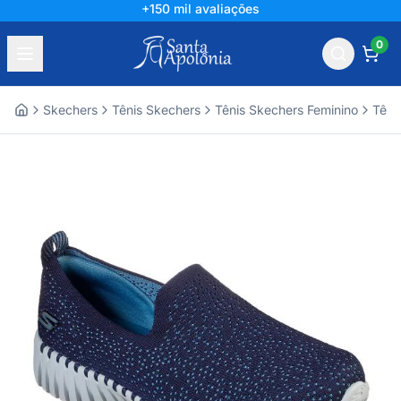
+150 mil avaliações
0
Skechers
Tênis Skechers
Tênis Skechers Feminino
Têni
Home