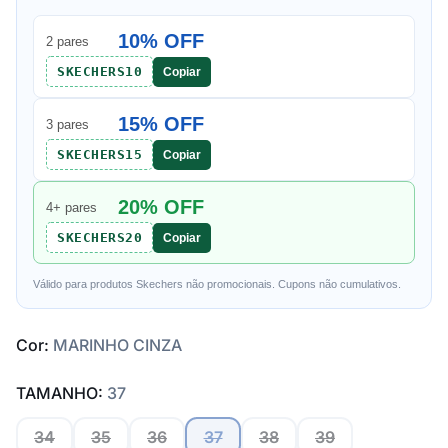
10% OFF
2 pares
SKECHERS10
Copiar
15% OFF
3 pares
SKECHERS15
Copiar
20% OFF
4+ pares
SKECHERS20
Copiar
Válido para produtos Skechers não promocionais. Cupons não cumulativos.
Cor:
MARINHO CINZA
TAMANHO:
37
34
35
36
37
38
39