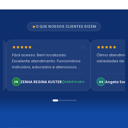
O QUE NOSSOS CLIENTES DIZEM
Nota 5 de 5 estrelas
Nota 5 de 5 es
Fácil acesso. Bem localizado.
Ótimo atendime
Excelente atendimento. Funcionários
variedades de p
instruídos, educados e atenciosos.
Ambiente arejado, espaçoso e
confortável. Perfeito!
ZENHA REGINA KUSTER
Angela Soa
ZR
VERIFICADA
AS