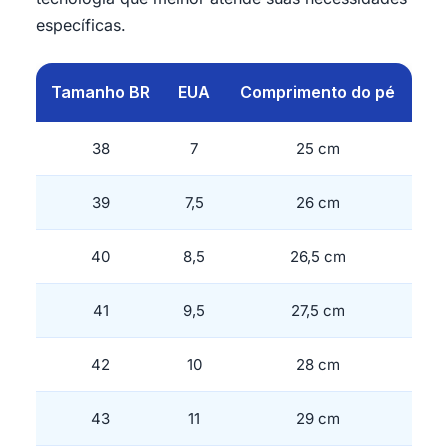
específicas.
Tamanho BR
EUA
Comprimento do pé
38
7
25 cm
39
7,5
26 cm
40
8,5
26,5 cm
41
9,5
27,5 cm
42
10
28 cm
43
11
29 cm