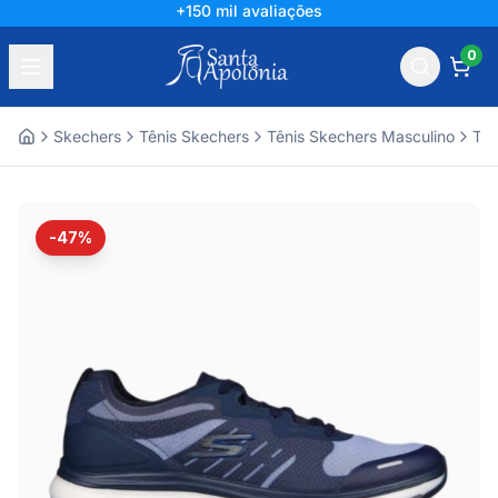
Líder há mais de 60 anos
0
Skechers
Tênis Skechers
Tênis Skechers Masculino
Tên
Home
-47%