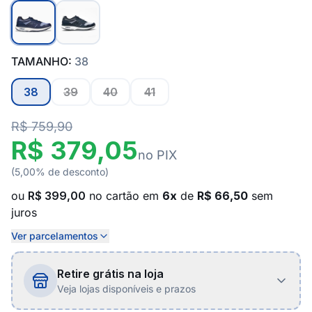
TAMANHO:
38
38
39
40
41
R$ 759,90
R$ 379,05
no PIX
(5,00% de desconto)
ou
R$ 399,00
no cartão em
6x
de
R$ 66,50
sem
juros
Ver parcelamentos
Retire grátis na loja
Veja lojas disponíveis e prazos