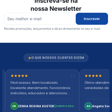
Inscreva-se na
nossa Newsletter
Inscrever
Receba promoções, lançamentos e dicas diretamente no seu e-mail.
O QUE NOSSOS CLIENTES DIZEM
Nota 5 de 5 estrelas
Nota 5 de 5 es
Fácil acesso. Bem localizado.
Ótimo atendime
Excelente atendimento. Funcionários
variedades de p
instruídos, educados e atenciosos.
Ambiente arejado, espaçoso e
confortável. Perfeito!
ZENHA REGINA KUSTER
Angela Soa
ZR
VERIFICADA
AS