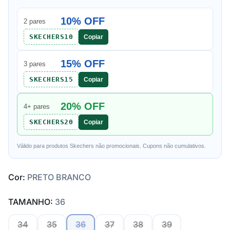
10% OFF
2 pares
SKECHERS10
Copiar
15% OFF
3 pares
SKECHERS15
Copiar
20% OFF
4+ pares
SKECHERS20
Copiar
Válido para produtos Skechers não promocionais. Cupons não cumulativos.
Cor:
PRETO BRANCO
TAMANHO:
36
34
35
36
37
38
39