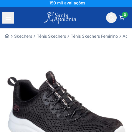
+150 mil avaliações
0
Skechers
Tênis Skechers
Tênis Skechers Feminino
Aces
Home