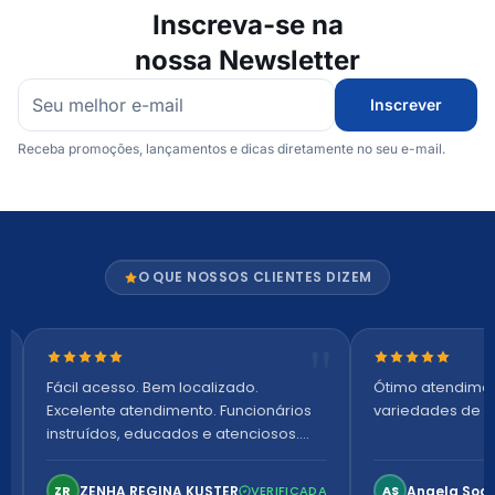
Inscreva-se na
nossa Newsletter
Inscrever
Receba promoções, lançamentos e dicas diretamente no seu e-mail.
O QUE NOSSOS CLIENTES DIZEM
Nota 5 de 5 estrelas
Nota 5 de 5 es
Fácil acesso. Bem localizado.
Ótimo atendime
Excelente atendimento. Funcionários
variedades de p
instruídos, educados e atenciosos.
Ambiente arejado, espaçoso e
confortável. Perfeito!
ZENHA REGINA KUSTER
Angela Soa
ZR
VERIFICADA
AS