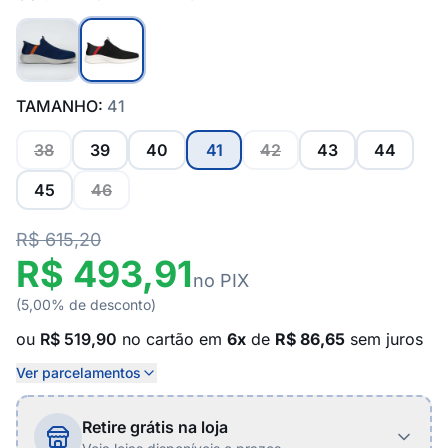
TAMANHO:
41
38
39
40
41
42
43
44
45
46
R$ 615,20
R$ 493,91
no PIX
(5,00% de desconto)
ou
R$ 519,90
no cartão em
6x
de
R$ 86,65
sem juros
Ver parcelamentos
Retire grátis na loja