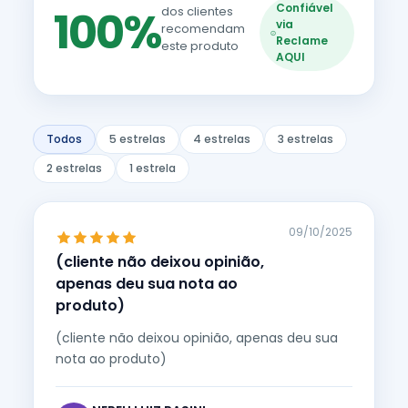
Confiável
100%
dos clientes
via
recomendam
Reclame
este produto
AQUI
Todos
5 estrelas
4 estrelas
3 estrelas
2 estrelas
1 estrela
09/10/2025
(cliente não deixou opinião,
apenas deu sua nota ao
produto)
(cliente não deixou opinião, apenas deu sua
nota ao produto)