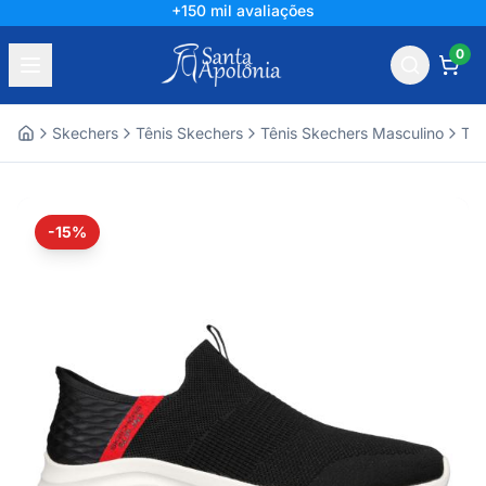
+150 mil avaliações
0
Skechers
Tênis Skechers
Tênis Skechers Masculino
Tên
Home
-15%