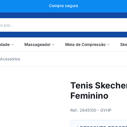
+150 mil avaliações
idade
Massageador
Meia de Compressão
Ske
Acessórios
Tenis Skeche
Feminino
Ref.: 2645100 - GYHP