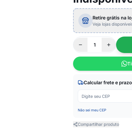
Retire grátis na lo
Veja lojas disponíve
Ti
Calcular frete e prazo
Não sei meu CEP
Compartilhar produto