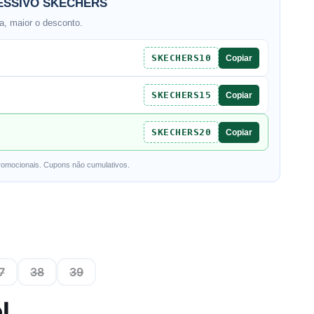
SSIVO SKECHERS
, maior o desconto.
SKECHERS10
Copiar
SKECHERS15
Copiar
SKECHERS20
Copiar
romocionais. Cupons não cumulativos.
7
38
39
l