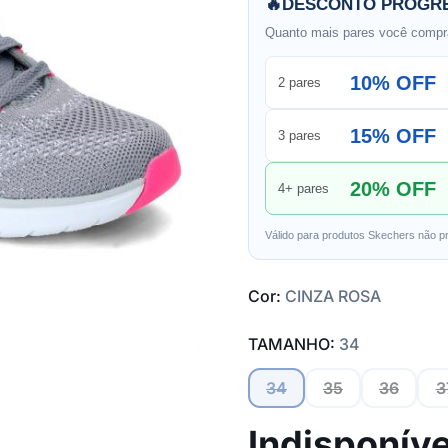
🔥
DESCONTO PROGRE
Quanto mais pares você compra
10% OFF
2 pares
15% OFF
3 pares
20% OFF
4+ pares
Válido para produtos Skechers não p
Cor:
CINZA ROSA
TAMANHO:
34
34
35
36
3
Indisponíve