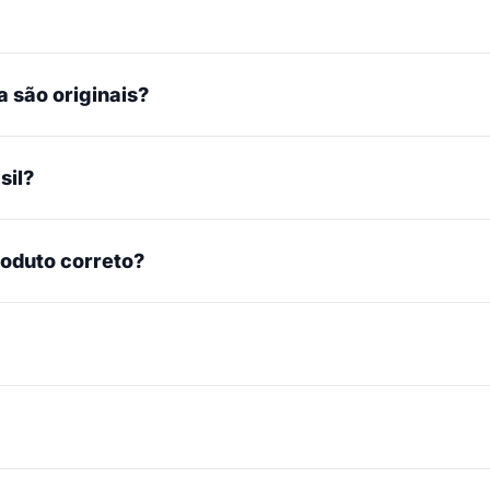
 são originais?
sil?
roduto correto?