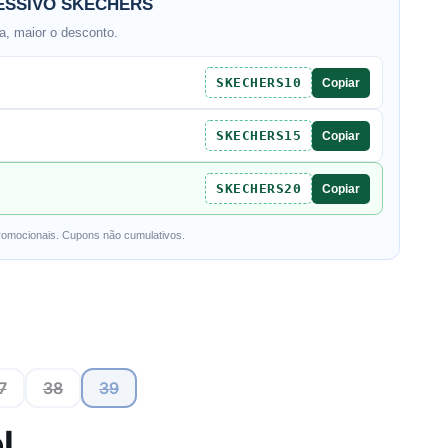
SSIVO SKECHERS
, maior o desconto.
SKECHERS10
Copiar
SKECHERS15
Copiar
SKECHERS20
Copiar
romocionais. Cupons não cumulativos.
7
38
39
l