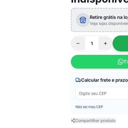
Retire grátis na lo
Veja lojas disponíve
Ti
Calcular frete e prazo
Não sei meu CEP
Compartilhar produto