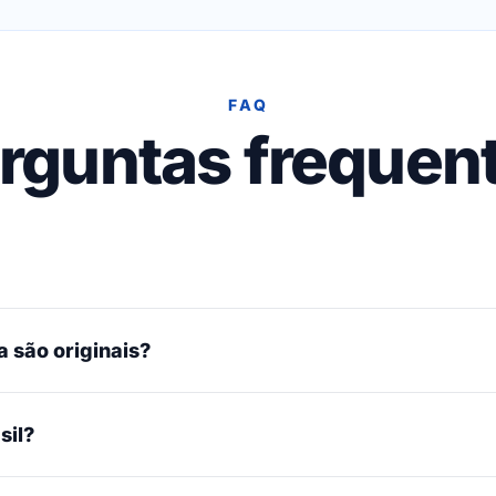
FAQ
rguntas frequen
 são originais?
sil?