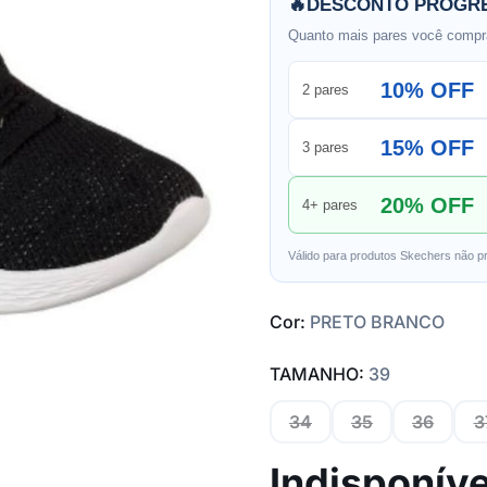
🔥
DESCONTO PROGRE
Quanto mais pares você compra
10% OFF
2 pares
15% OFF
3 pares
20% OFF
4+ pares
Válido para produtos Skechers não p
Cor:
PRETO BRANCO
TAMANHO:
39
34
35
36
3
Indisponíve