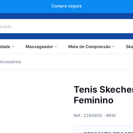
+150 mil avaliações
idade
Massageador
Meia de Compressão
Ske
Acessórios
Tenis Skecher
Feminino
Ref.: 2260900 - BKW