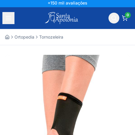
+150 mil avaliações
0
Ortopedia
Tornozeleira
Home