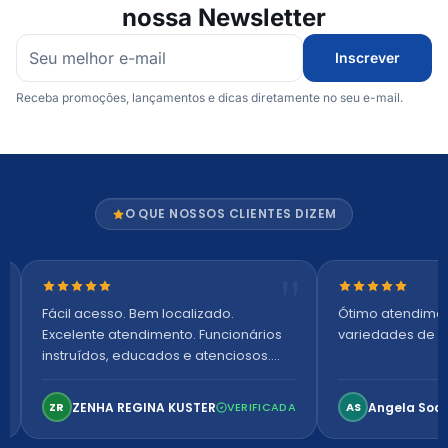
nossa Newsletter
Inscrever
Receba promoções, lançamentos e dicas diretamente no seu e-mail.
O QUE NOSSOS CLIENTES DIZEM
Nota 5 de 5 estrelas
Nota 5 de 5 es
Fácil acesso. Bem localizado.
Ótimo atendime
Excelente atendimento. Funcionários
variedades de p
instruídos, educados e atenciosos.
Ambiente arejado, espaçoso e
confortável. Perfeito!
ZENHA REGINA KUSTER
Angela Soa
ZR
VERIFICADA
AS