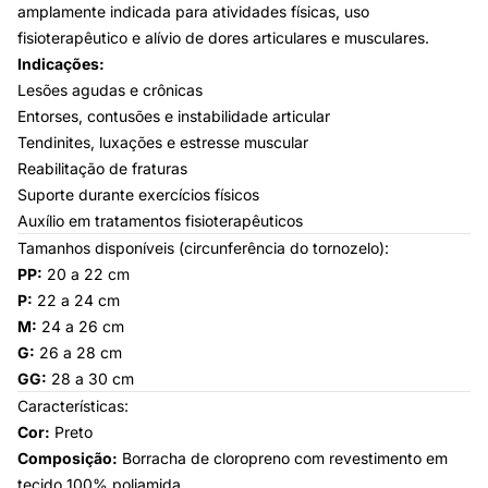
amplamente indicada para atividades físicas, uso
fisioterapêutico e alívio de dores articulares e musculares.
Indicações:
Lesões agudas e crônicas
Entorses, contusões e instabilidade articular
Tendinites, luxações e estresse muscular
Reabilitação de fraturas
Suporte durante exercícios físicos
Auxílio em tratamentos fisioterapêuticos
Tamanhos disponíveis (circunferência do tornozelo):
PP:
20 a 22 cm
P:
22 a 24 cm
M:
24 a 26 cm
G:
26 a 28 cm
GG:
28 a 30 cm
Características:
Cor:
Preto
Composição:
Borracha de cloropreno com revestimento em
tecido 100% poliamida