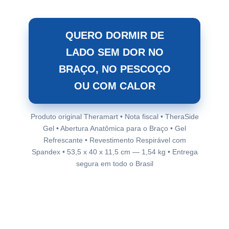
QUERO DORMIR DE
LADO SEM DOR NO
BRAÇO, NO PESCOÇO
OU COM CALOR
Produto original Theramart • Nota fiscal • TheraSide
Gel • Abertura Anatômica para o Braço • Gel
Refrescante • Revestimento Respirável com
Spandex • 53,5 x 40 x 11,5 cm — 1,54 kg • Entrega
segura em todo o Brasil