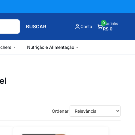
0
Carrinho
BUSCAR
Conta
R$ 0
chers
Nutrição e Alimentação
el
Ordenar: