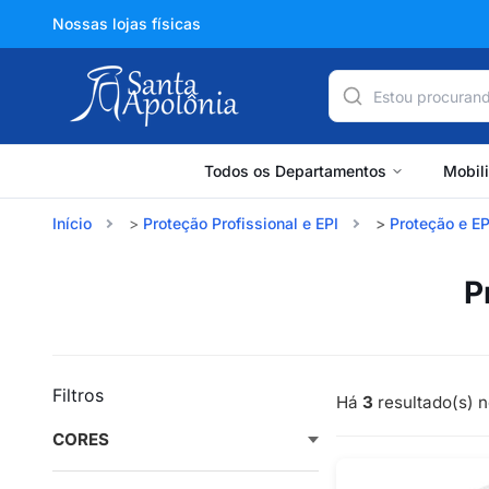
Nossas lojas físicas
Todos os Departamentos
Mobil
Início
Proteção Profissional e EPI
Proteção e E
P
Filtros
Há
3
resultado(s) n
CORES