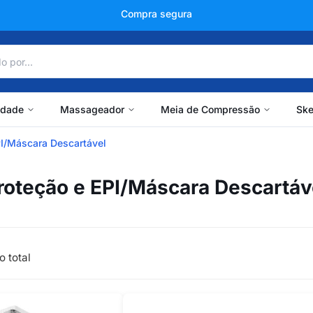
Compra segura
idade
Massageador
Meia de Compressão
Ske
PI/Máscara Descartável
roteção e EPI/Máscara Descartáv
o total