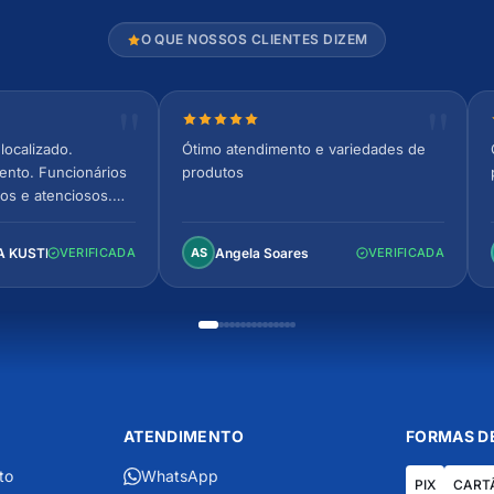
O QUE NOSSOS CLIENTES DIZEM
relas
Nota 5 de 5 estrelas
localizado.
Ótimo atendimento e variedades de
ento. Funcionários
produtos
os e atenciosos.
 espaçoso e
to!
A KUSTER
Angela Soares
VERIFICADA
AS
VERIFICADA
ATENDIMENTO
FORMAS D
to
WhatsApp
PIX
CART