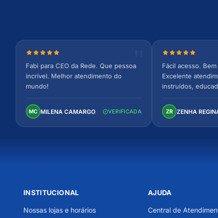
Nota 5 de 5 estrelas
Nota 5 de 5 est
Fabi para CEO da Rede. Que pessoa
Fácil acesso. Bem 
incrível. Melhor atendimento do
Excelente atendim
mundo!
instruídos, educad
Ambiente arejado,
confortável. Perfei
MILENA CAMARGO
ZENHA REGIN
MC
VERIFICADA
ZR
INSTITUCIONAL
AJUDA
Nossas lojas e horários
Central de Atendimen