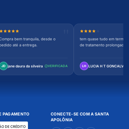
Nota 5 de 5 estrelas
Nota 4 de 5 estrelas
Compra bem tranquila, desde o
tem quase tudo em termos 
pedido até a entrega.
de tratamento prolongado
jane daura da silveira
LUCIA H T GONCALVES
JD
VERIFICADA
LH
E PAGAMENTO
CONECTE-SE COM A SANTA
APOLÔNIA
ÃO DE CRÉDITO