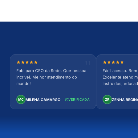
Nota 5 de 5 estrelas
Nota 5 de 5 est
Fabi para CEO da Rede. Que pessoa
Fácil acesso. Bem 
incrível. Melhor atendimento do
Excelente atendim
mundo!
instruídos, educad
Ambiente arejado,
confortável. Perfei
MILENA CAMARGO
ZENHA REGIN
MC
VERIFICADA
ZR