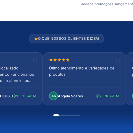
Receba promoções, lançamentos
O QUE NOSSOS CLIENTES DIZEM
relas
Nota 5 de 5 estrelas
localizado.
Ótimo atendimento e variedades de
ento. Funcionários
produtos
os e atenciosos.
 espaçoso e
to!
A KUSTER
Angela Soares
VERIFICADA
AS
VERIFICADA