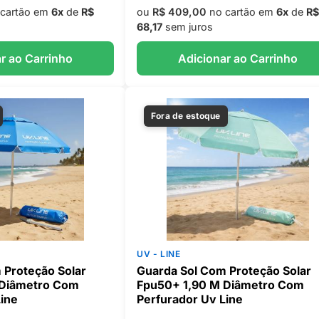
cartão em
6x
de
R$
ou
R$ 409,00
no cartão em
6x
de
R$
68,17
sem juros
r ao Carrinho
Adicionar ao Carrinho
Fora de estoque
UV - LINE
 Proteção Solar
Guarda Sol Com Proteção Solar
 Diâmetro Com
Fpu50+ 1,90 M Diâmetro Com
Line
Perfurador Uv Line