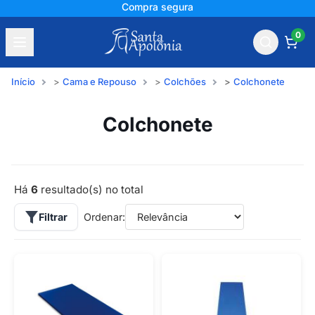
Compra segura
0
Início
Cama e Repouso
Colchões
Colchonete
Colchonete
Há
6
resultado(s) no total
Filtrar
Ordenar: