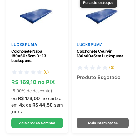
Fora de estoque
LUCKSPUMA
LUCKSPUMA
Colchonete Napa
Colchonete Courvin
180x60x5cm D-23
180x60x5cm Luckspuma
Luckspuma
(0)
(0)
Produto Esgotado
R$ 169,10 no PIX
(5,00% de desconto)
ou
R$ 178,00
no cartão
em
4x
de
R$ 44,50
sem
juros
Adicionar ao Carrinho
Mais Informações