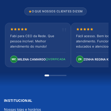
O QUE NOSSOS CLIENTES DIZEM
Nota 5 de 5 estrelas
Nota 5 de 5 estrel
Fabi para CEO da Rede. Que
Fácil acesso. Bem loca
pessoa incrível. Melhor
atendimento. Funcionár
atendimento do mundo!
educados e atencioso
arejado, espaçoso e co
Perfeito!
MILENA CAMARGO
ZENHA REGINA K
MC
VERIFICADA
ZR
INSTITUCIONAL
Nossas lojas e horários