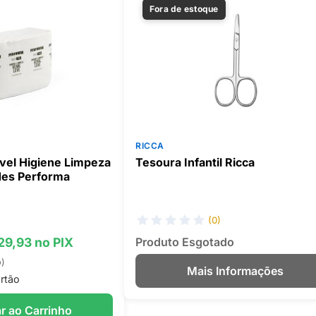
Fora de estoque
RICCA
vel Higiene Limpeza
Tesoura Infantil Ricca
des Performa
(0)
 29,93 no PIX
Produto Esgotado
o)
Mais Informações
rtão
r ao Carrinho