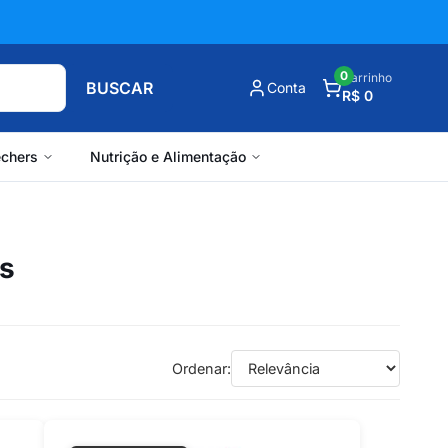
0
Carrinho
BUSCAR
Conta
R$ 0
chers
Nutrição e Alimentação
ês
Ordenar: