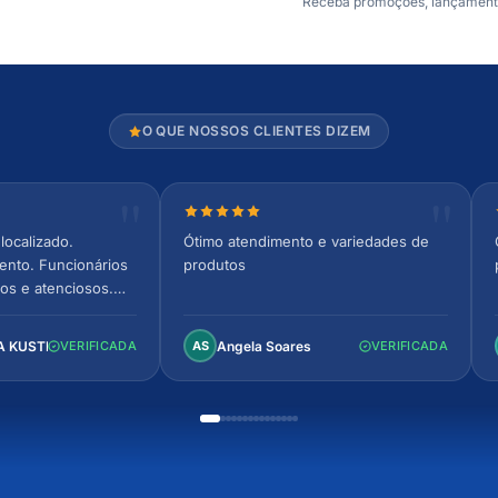
Receba promoções, lançamentos
O QUE NOSSOS CLIENTES DIZEM
relas
Nota 5 de 5 estrelas
localizado.
Ótimo atendimento e variedades de
ento. Funcionários
produtos
os e atenciosos.
 espaçoso e
to!
A KUSTER
Angela Soares
VERIFICADA
AS
VERIFICADA