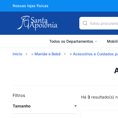
Nossas lojas físicas
Todos os Departamentos
Mobil
Início
Mamãe e Bebê
Acessórios e Cuidados p
A
Filtros
Há
3
resultado(s) n
Tamanho