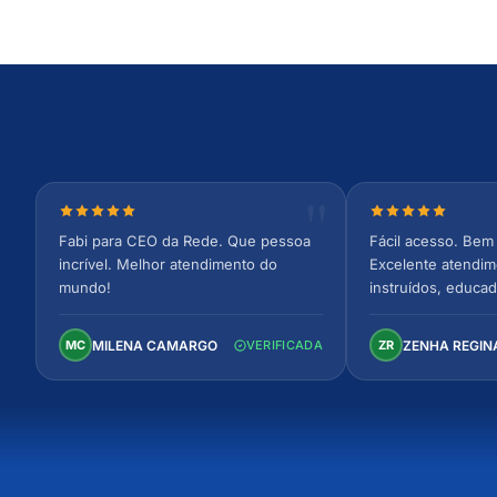
Nota 5 de 5 estrelas
Nota 5 de 5 est
Fabi para CEO da Rede. Que pessoa
Fácil acesso. Bem 
incrível. Melhor atendimento do
Excelente atendim
mundo!
instruídos, educad
Ambiente arejado,
confortável. Perfei
MILENA CAMARGO
ZENHA REGIN
MC
VERIFICADA
ZR