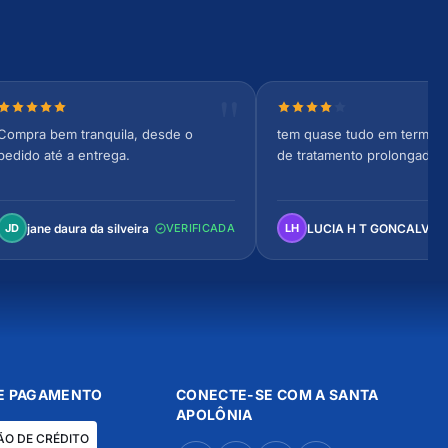
Nota 5 de 5 estrelas
Nota 4 de 5 estrelas
Compra bem tranquila, desde o
tem quase tudo em termos 
pedido até a entrega.
de tratamento prolongado
jane daura da silveira
LUCIA H T GONCALVES
JD
VERIFICADA
LH
E PAGAMENTO
CONECTE-SE COM A SANTA
APOLÔNIA
ÃO DE CRÉDITO