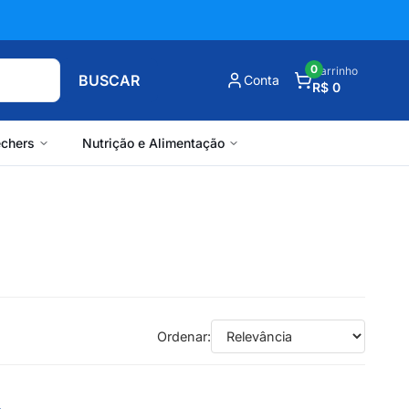
0
Carrinho
BUSCAR
Conta
R$ 0
chers
Nutrição e Alimentação
Ordenar: