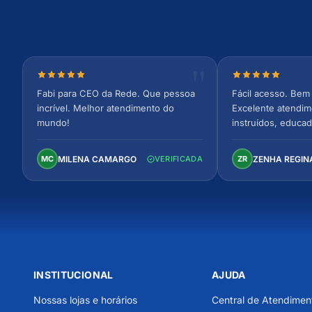
Nota 5 de 5 estrelas
Nota 5 de 5 est
Fabi para CEO da Rede. Que pessoa
Fácil acesso. Bem 
incrível. Melhor atendimento do
Excelente atendim
mundo!
instruídos, educad
Ambiente arejado,
confortável. Perfei
MILENA CAMARGO
ZENHA REGIN
MC
VERIFICADA
ZR
INSTITUCIONAL
AJUDA
Nossas lojas e horários
Central de Atendimen