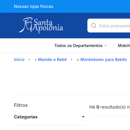
Nossas lojas físicas
Todos os Departamentos
Mobil
Início
Mamãe e Bebê
Mordedores para Bebês
Filtros
Há
0
resultado(s) n
Categorias