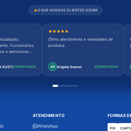
O QUE NOSSOS CLIENTES DIZEM
relas
Nota 5 de 5 estrelas
localizado.
Ótimo atendimento e variedades de
ento. Funcionários
produtos
os e atenciosos.
 espaçoso e
to!
A KUSTER
Angela Soares
VERIFICADA
AS
VERIFICADA
ATENDIMENTO
FORMAS D
to
WhatsApp
PIX
CART