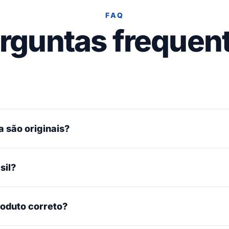
FAQ
rguntas frequen
 são originais?
sil?
roduto correto?