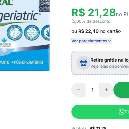
R$ 21,28
no P
(5,00% de desconto)
ou
R$ 22,40
no cartão
Ver parcelamentos
Retire grátis na lo
Veja lojas disponíve
Ti
Subtotal:
R$
21,28