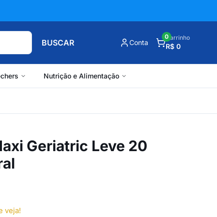
0
Carrinho
BUSCAR
Conta
R$ 0
chers
Nutrição e Alimentação
xi Geriatric Leve 20
ral
e veja!