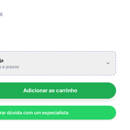
IX
ja
is e prazos
Adicionar ao carrinho
rar dúvida com um especialista