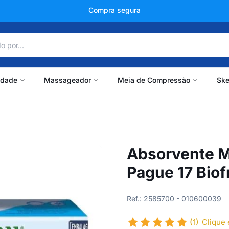
+150 mil avaliações
idade
Massageador
Meia de Compressão
Ske
Absorvente Ma
Pague 17 Biof
Ref.: 2585700 - 010600039
(1)
Clique 