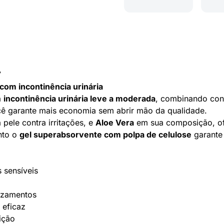
7
om incontinência urinária
a
incontinência urinária leve a moderada
, combinando conf
cê garante mais economia sem abrir mão da qualidade.
 pele contra irritações, e
Aloe Vera
em sua composição, ofe
nto o
gel superabsorvente com polpa de celulose
garante
 sensíveis
azamentos
 eficaz
ição