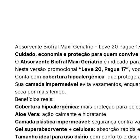
Absorvente Biofral Maxi Geriatric – Leve 20 Pague 1
Cuidado, economia e proteção para quem convive c
O
Absorvente Biofral Maxi Geriatric
é indicado par
Nesta versão promocional
“Leve 20, Pague 17”
, vo
Conta com
cobertura hipoalergênica
, que protege a
Sua
camada impermeável
evita vazamentos, enqua
seca por mais tempo.
Benefícios reais:
Cobertura hipoalergênica
: mais proteção para peles
Aloe Vera
: ação calmante e hidratante
Camada plástica impermeável
: segurança contra v
Gel superabsorvente + celulose
: absorção rápida e
Tamanho ideal para uso diário
com conforto e discr