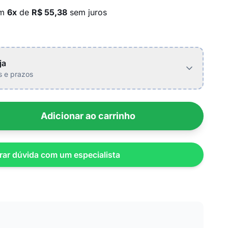
em
6x
de
R$ 55,38
sem juros
ja
is e prazos
Adicionar ao carrinho
rar dúvida com um especialista