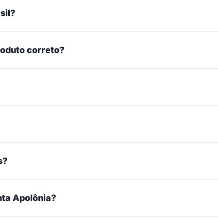
sil?
roduto correto?
s?
ta Apolônia?