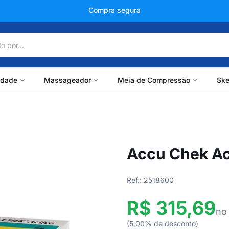
+150 mil avaliações
idade
Massageador
Meia de Compressão
Ske
Accu Chek Act
Ref.: 2518600
R$ 315,69
no
(5,00% de desconto)