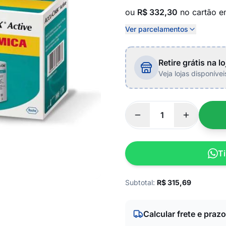
ou
R$ 332,30
no cartão 
Ver parcelamentos
Retire grátis na lo
Veja lojas disponíve
Ti
Subtotal:
R$
315,69
Calcular frete e prazo