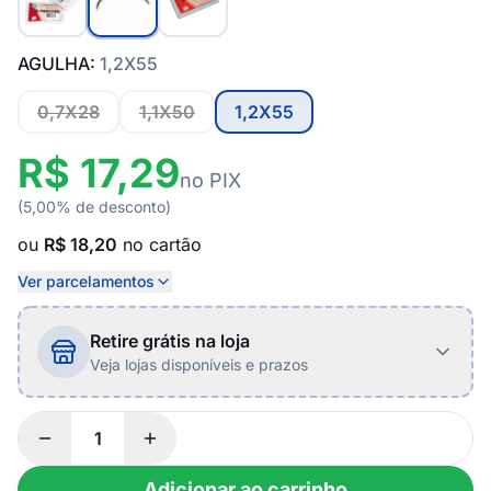
AGULHA:
1,2X55
0,7X28
1,1X50
1,2X55
R$ 17,29
no PIX
(5,00% de desconto)
ou
R$ 18,20
no cartão
Ver parcelamentos
Retire grátis na loja
Veja lojas disponíveis e prazos
Adicionar ao carrinho