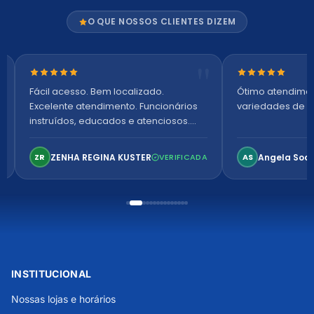
O QUE NOSSOS CLIENTES DIZEM
Nota 5 de 5 estrelas
Nota 5 de 5 es
Fácil acesso. Bem localizado.
Ótimo atendime
Excelente atendimento. Funcionários
variedades de p
instruídos, educados e atenciosos.
Ambiente arejado, espaçoso e
confortável. Perfeito!
ZENHA REGINA KUSTER
Angela Soa
ZR
VERIFICADA
AS
INSTITUCIONAL
Nossas lojas e horários