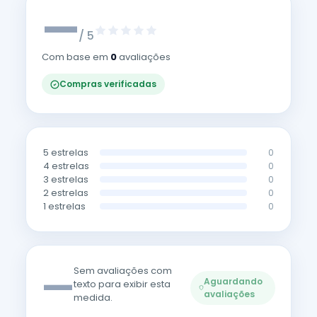
—
/ 5
Com base em
0
avaliações
Compras verificadas
5 estrelas
0
4 estrelas
0
3 estrelas
0
2 estrelas
0
1 estrelas
0
—
Sem avaliações com
Aguardando
texto para exibir esta
avaliações
medida.