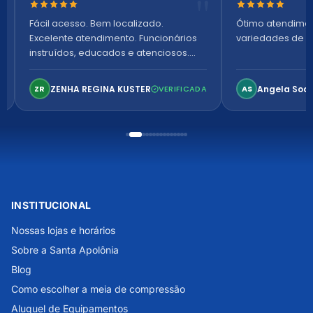
Nota 5 de 5 estrelas
Nota 5 de 5 es
Fácil acesso. Bem localizado.
Ótimo atendime
Excelente atendimento. Funcionários
variedades de p
instruídos, educados e atenciosos.
Ambiente arejado, espaçoso e
confortável. Perfeito!
ZENHA REGINA KUSTER
Angela Soa
ZR
VERIFICADA
AS
INSTITUCIONAL
Nossas lojas e horários
Sobre a Santa Apolônia
Blog
Como escolher a meia de compressão
Aluguel de Equipamentos