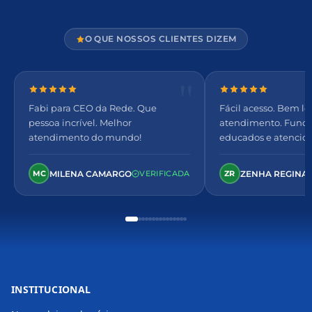
O QUE NOSSOS CLIENTES DIZEM
Nota 5 de 5 estrelas
Nota 5 de 5 estre
Fabi para CEO da Rede. Que
Fácil acesso. Bem lo
pessoa incrível. Melhor
atendimento. Funcio
atendimento do mundo!
educados e atencio
arejado, espaçoso e c
MILENA CAMARGO
ZENHA REGINA 
MC
VERIFICADA
ZR
INSTITUCIONAL