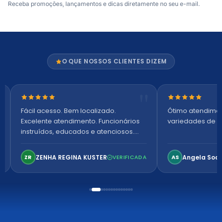
Receba promoções, lançamentos e dicas diretamente no seu e-mail.
O QUE NOSSOS CLIENTES DIZEM
Nota 5 de 5 estrelas
Nota 5 de 5 es
Fácil acesso. Bem localizado.
Ótimo atendime
Excelente atendimento. Funcionários
variedades de p
instruídos, educados e atenciosos.
Ambiente arejado, espaçoso e
confortável. Perfeito!
ZENHA REGINA KUSTER
Angela Soa
ZR
VERIFICADA
AS