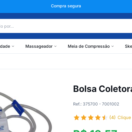
+150 mil avaliações
idade
Massageador
Meia de Compressão
Ske
Bolsa Coletor
Ref.: 375700 - 7001002
(4)
Clique 