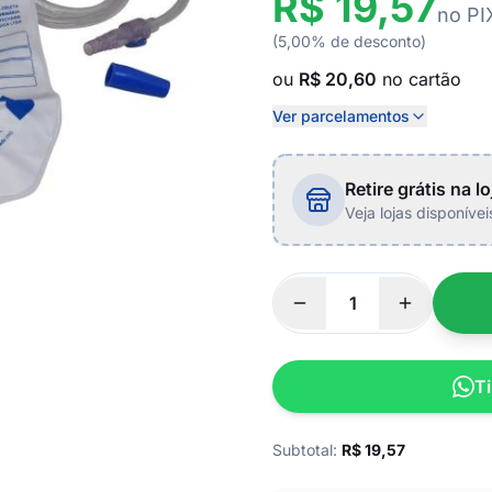
R$ 19,57
no PI
(5,00% de desconto)
ou
R$ 20,60
no cartão
Ver parcelamentos
Retire grátis na lo
Veja lojas disponíve
Ti
Subtotal:
R$
19,57