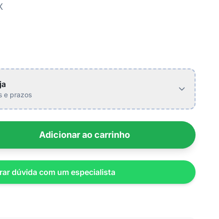
X
ja
is e prazos
Adicionar ao carrinho
rar dúvida com um especialista