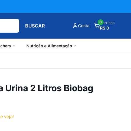
0
Carrinho
BUSCAR
Conta
R$ 0
chers
Nutrição e Alimentação
a Urina 2 Litros Biobag
e veja!