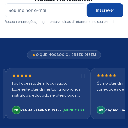
Inscrever
Receba promoções, lançamentos e dicas diretamente no seu e-mail.
O QUE NOSSOS CLIENTES DIZEM
Nota 5 de 5 estrelas
Nota 5 de 5 es
Fácil acesso. Bem localizado.
Ótimo atendime
Excelente atendimento. Funcionários
variedades de p
instruídos, educados e atenciosos.
Ambiente arejado, espaçoso e
confortável. Perfeito!
ZENHA REGINA KUSTER
Angela Soa
ZR
VERIFICADA
AS