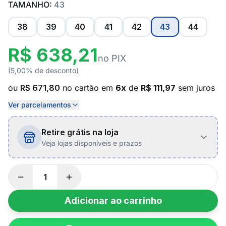
TAMANHO:
43
38
39
40
41
42
43
44
R$ 638,21
no PIX
(5,00% de desconto)
ou
R$ 671,80
no cartão em
6x
de
R$ 111,97
sem juros
Ver parcelamentos
Retire grátis na loja
Veja lojas disponíveis e prazos
Adicionar ao carrinho