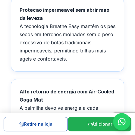
Protecao impermeavel sem abrir mao
da leveza
A tecnologia Breathe Easy mantém os pes
secos em terrenos molhados sem o peso
excessivo de botas tradicionais
impermeaveis, permitindo trilhas mais
ageis e confortaveis.
Alto retorno de energia com Air-Cooled
Goga Mat
A palmilha devolve energia a cada
passada e ainda mantém a temperatura
interna controlada, reduzindo o cansaco
Retire na loja
Adicionar
nos pes durante trilhas longas.