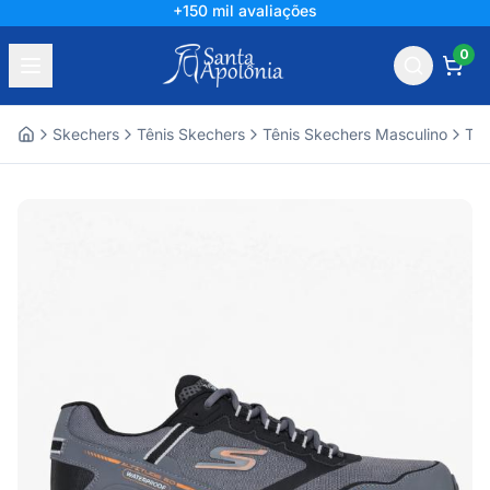
+150 mil avaliações
0
Skechers
Tênis Skechers
Tênis Skechers Masculino
Tên
Home