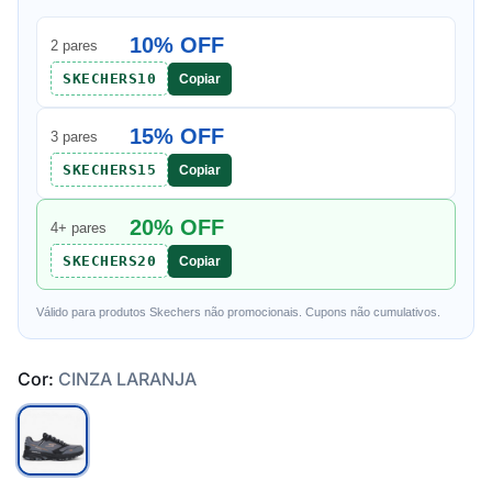
10% OFF
2 pares
SKECHERS10
Copiar
15% OFF
3 pares
SKECHERS15
Copiar
20% OFF
4+ pares
SKECHERS20
Copiar
Válido para produtos Skechers não promocionais. Cupons não cumulativos.
Cor:
CINZA LARANJA