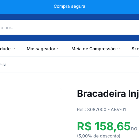
+150 mil avaliações
idade
Massageador
Meia de Compressão
Ske
ira
Bracadeira I
Ref.: 3087000 - ABV-01
R$ 158,65
no
(5,00% de desconto)