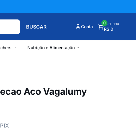
0
Carrinho
BUSCAR
Conta
R$ 0
chers
Nutrição e Alimentação
njecao Aco Vagalumy
 PIX