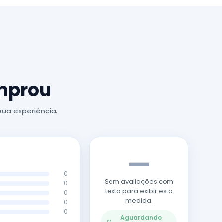
omprou
ua experiência.
—
0
Sem avaliações com
0
texto para exibir esta
0
medida.
0
0
Aguardando