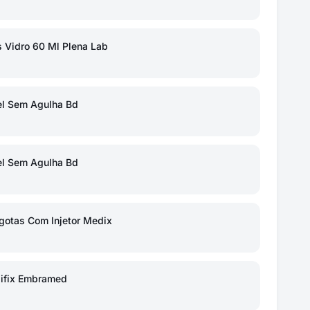
 Vidro 60 Ml Plena Lab
el Sem Agulha Bd
el Sem Agulha Bd
gotas Com Injetor Medix
lifix Embramed