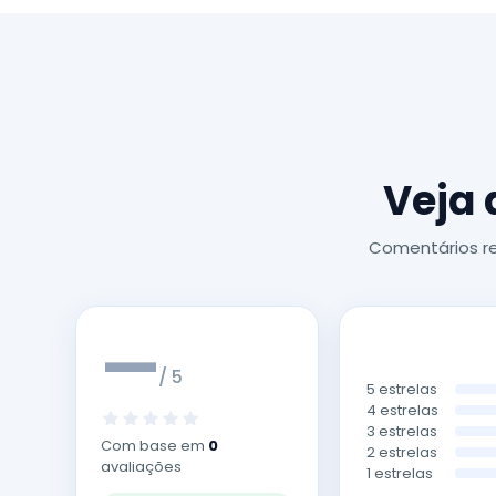
Veja 
Comentários re
—
/ 5
5 estrelas
4 estrelas
3 estrelas
Com base em
0
2 estrelas
avaliações
1 estrelas