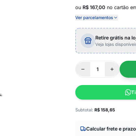
ou
R$ 167,00
no cartão e
Ver parcelamentos
Retire grátis na lo
Veja lojas disponíve
Ti
Subtotal:
R$
158,65
Calcular frete e prazo