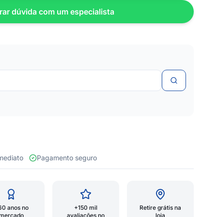
rar dúvida com um especialista
 imediato
Pagamento seguro
60 anos no
+150 mil
Retire grátis na
mercado
avaliações no
loja