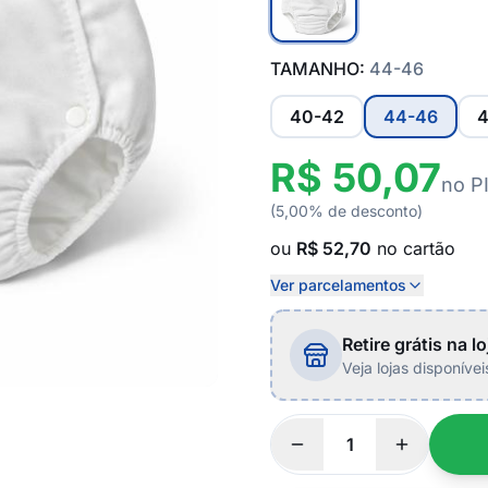
TAMANHO:
44-46
40-42
44-46
4
R$ 50,07
no P
(5,00% de desconto)
ou
R$ 52,70
no cartão
Ver parcelamentos
Retire grátis na lo
Veja lojas disponíve