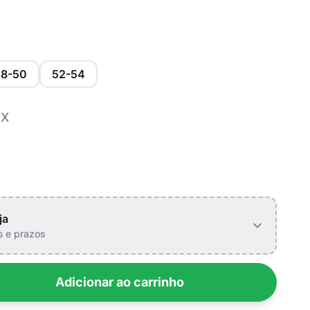
8-50
52-54
IX
ja
is e prazos
Adicionar ao carrinho