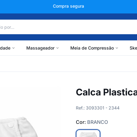
+150 mil avaliações
idade
Massageador
Meia de Compressão
Ske
Calca Plastic
Ref.: 3093301 - 2344
Cor:
BRANCO