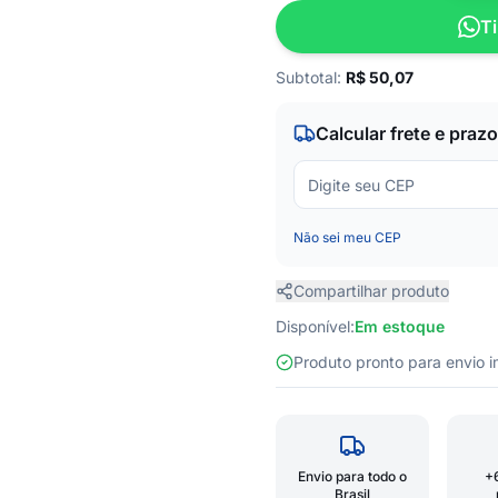
Ti
Subtotal:
R$
50,07
Calcular frete e prazo
Não sei meu CEP
Compartilhar produto
Disponível:
Em estoque
Produto pronto para envio
Envio para todo o
+
Brasil