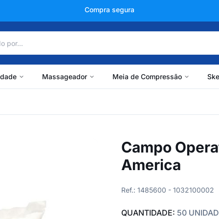
+150 mil avaliações
idade
Massageador
Meia de Compressão
Ske
Campo Operat
America
Ref.: 1485600 - 1032100002
QUANTIDADE:
50 UNIDA