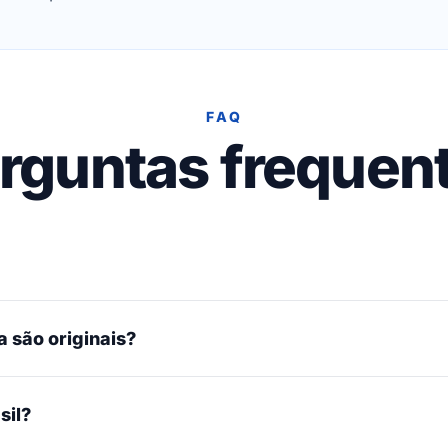
FAQ
rguntas frequen
 são originais?
sil?