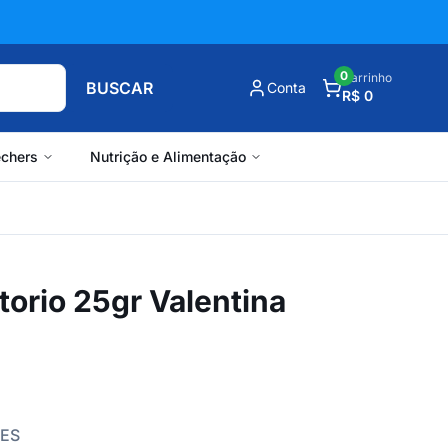
0
Carrinho
BUSCAR
Conta
R$ 0
chers
Nutrição e Alimentação
orio 25gr Valentina
DES