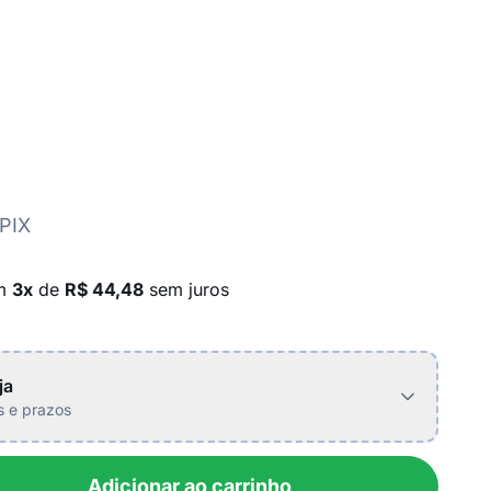
PIX
em
3x
de
R$ 44,48
sem juros
ja
is e prazos
Adicionar ao carrinho