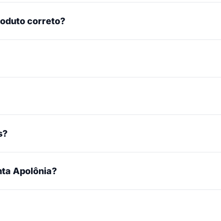
roduto correto?
s?
ta Apolônia?