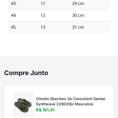
43
11
29 cm
44
12
30 cm
45
13
31 cm
Compre Junto
Chinelo Skechers Go Consistent Sandal
Synthwave 229035br Masculino
R$ 161,41