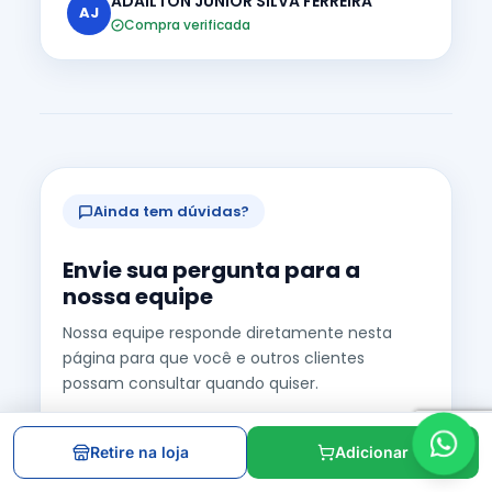
ADAILTON JUNIOR SILVA FERREIRA
AJ
Compra verificada
Ainda tem dúvidas?
Envie sua pergunta para a
nossa equipe
Nossa equipe responde diretamente nesta
página para que você e outros clientes
possam consultar quando quiser.
+160 mil avaliações no Google
Retire na loja
Adicionar
Nota 4.9 de 5 estrelas
Desde 1962