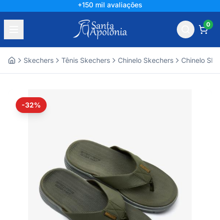
+150 mil avaliações
0
Skechers
Tênis Skechers
Chinelo Skechers
Chinelo Ske
Home
-32%