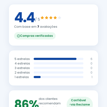
4.4
/ 5
Com base em
7
avaliações
Compras verificadas
5 estrelas
6
4 estrelas
0
3 estrelas
0
2 estrelas
0
1 estrelas
1
86%
dos clientes
Confiável
recomendam
via Reclame