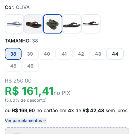
Cor:
OLIVA
TAMANHO:
38
38
39
40
41
42
43
44
45
46
R$ 250,00
R$ 161,41
no PIX
(5,00% de desconto)
ou
R$ 169,90
no cartão em
4x
de
R$ 42,48
sem juros
Ver parcelamentos