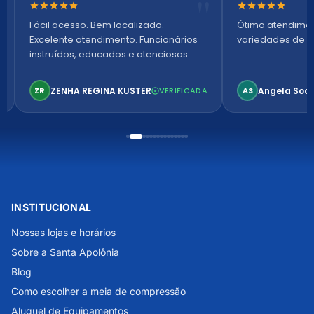
Nota 5 de 5 estrelas
Nota 5 de 5 es
Fácil acesso. Bem localizado.
Ótimo atendime
Excelente atendimento. Funcionários
variedades de p
instruídos, educados e atenciosos.
Ambiente arejado, espaçoso e
confortável. Perfeito!
ZENHA REGINA KUSTER
Angela Soa
ZR
VERIFICADA
AS
INSTITUCIONAL
Nossas lojas e horários
Sobre a Santa Apolônia
Blog
Como escolher a meia de compressão
Aluguel de Equipamentos