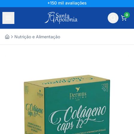
+150 mil avaliações
0
Nutrição e Alimentação
Home