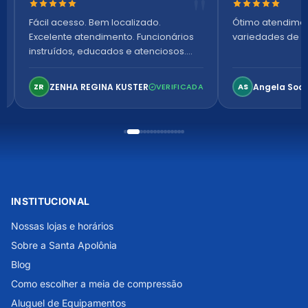
Nota 5 de 5 estrelas
Nota 5 de 5 es
Fácil acesso. Bem localizado.
Ótimo atendime
Excelente atendimento. Funcionários
variedades de p
instruídos, educados e atenciosos.
Ambiente arejado, espaçoso e
confortável. Perfeito!
ZENHA REGINA KUSTER
Angela Soa
ZR
VERIFICADA
AS
INSTITUCIONAL
Nossas lojas e horários
Sobre a Santa Apolônia
Blog
Como escolher a meia de compressão
Aluguel de Equipamentos