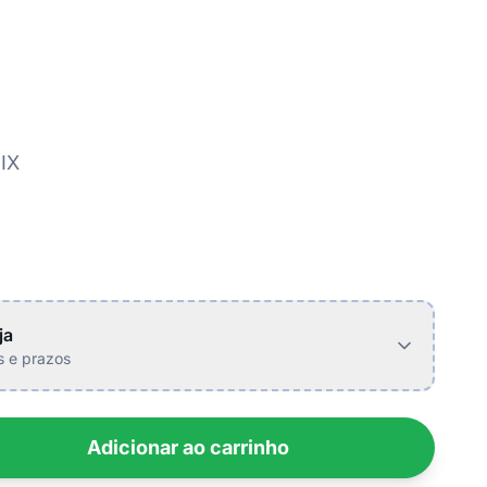
IX
ja
is e prazos
Adicionar ao carrinho