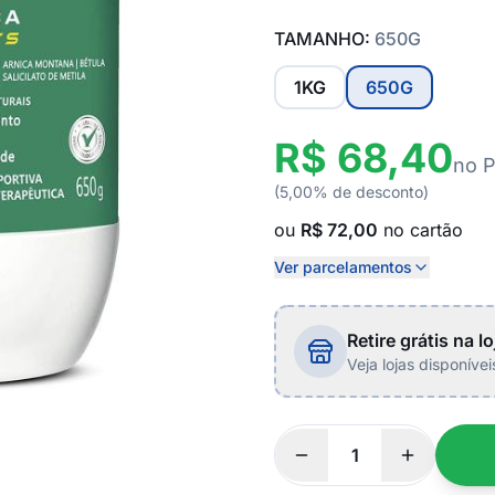
TAMANHO:
650G
1KG
650G
R$ 68,40
no P
(5,00% de desconto)
ou
R$ 72,00
no cartão
Ver parcelamentos
Retire grátis na lo
Veja lojas disponíve