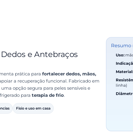
Resumo 
, Dedos e Antebraços
Uso:
mãos
Indicaçã
Material
menta prática para
fortalecer dedos, mãos,
Resistên
apoiar a recuperação funcional. Fabricado em
linha)
é uma opção segura para peles sensíveis e
Diâmetr
frigerado para
terapia de frio
.
ências
Fisio e uso em casa