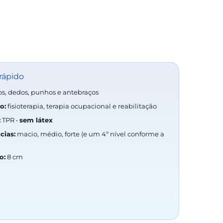
rápido
, dedos, punhos e antebraços
o:
fisioterapia, terapia ocupacional e reabilitação
:
TPR •
sem látex
cias:
macio, médio, forte (e um 4º nível conforme a
o:
8 cm