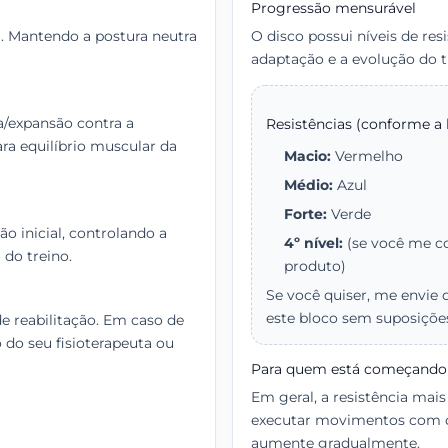
Progressão mensurável
. Mantendo a postura neutra
O disco possui níveis de resi
adaptação e a evolução do 
a/expansão contra a
Resistências (conforme a 
ra equilíbrio muscular da
Macio:
Vermelho
Médio:
Azul
Forte:
Verde
o inicial, controlando a
4º nível:
(se você me co
 do treino.
produto)
Se você quiser, me envie 
este bloco sem suposiçõe
de reabilitação. Em caso de
 do seu fisioterapeuta ou
Para quem está começando
Em geral, a resistência mais
executar movimentos com co
aumente gradualmente.