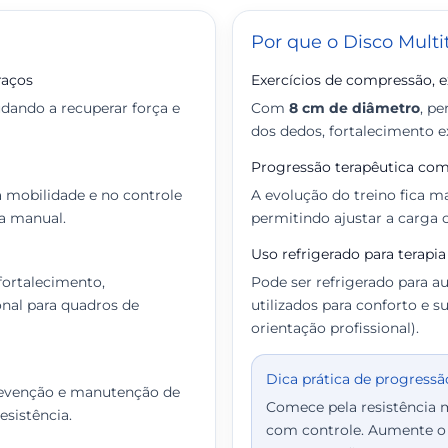
Por que o Disco Multi
raços
Exercícios de compressão, e
judando a recuperar força e
Com
8 cm de diâmetro
, p
dos dedos, fortalecimento 
Progressão terapêutica com 
a mobilidade e no controle
A evolução do treino fica ma
za manual.
permitindo ajustar a carga
Uso refrigerado para terapia 
fortalecimento,
Pode ser refrigerado para a
nal para quadros de
utilizados para conforto e 
orientação profissional).
Dica prática de progressã
 prevenção e manutenção de
Comece pela resistência 
esistência.
com controle. Aumente o n