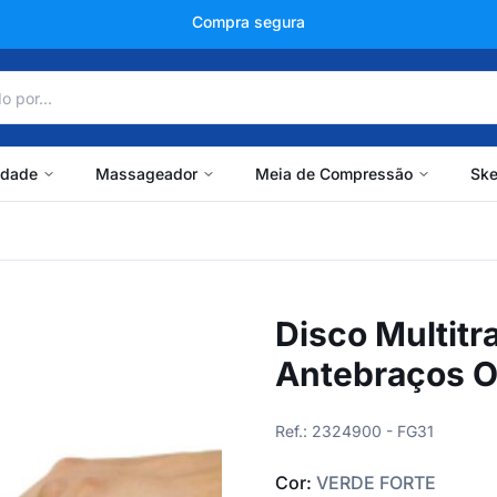
+150 mil avaliações
idade
Massageador
Meia de Compressão
Ske
Disco Multitr
Antebraços O
Ref.: 2324900 - FG31
Cor:
VERDE FORTE