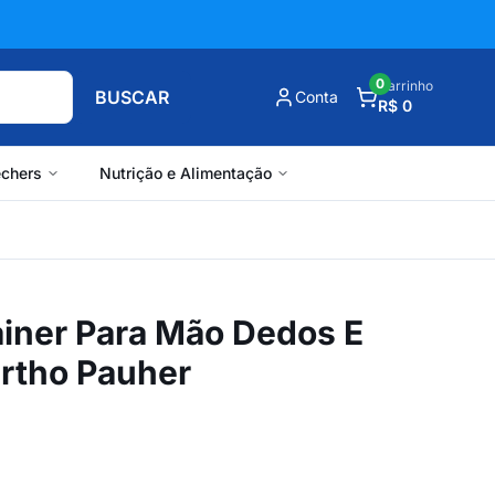
0
Carrinho
BUSCAR
Conta
R$ 0
chers
Nutrição e Alimentação
ainer Para Mão Dedos E
rtho Pauher