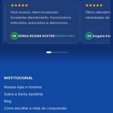
Nota 5 de 5 estrelas
Nota 5 de 5 es
Fácil acesso. Bem localizado.
Ótimo atendime
Excelente atendimento. Funcionários
variedades de p
instruídos, educados e atenciosos.
Ambiente arejado, espaçoso e
confortável. Perfeito!
ZENHA REGINA KUSTER
Angela Soa
ZR
VERIFICADA
AS
INSTITUCIONAL
Nossas lojas e horários
Sobre a Santa Apolônia
Blog
Como escolher a meia de compressão