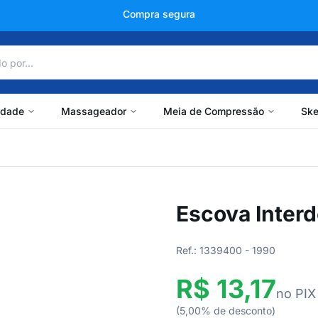
+150 mil avaliações
idade
Massageador
Meia de Compressão
Ske
Escova Interd
Ref.: 1339400 - 1990
R$ 13,17
no PIX
(5,00% de desconto)