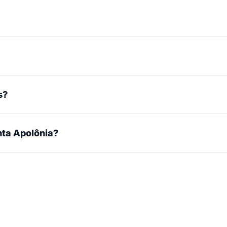
s?
ta Apolônia?