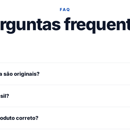
FAQ
rguntas frequen
 são originais?
sil?
roduto correto?