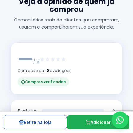
Veja a opinião de quem já
comprou
Comentários reais de clientes que compraram,
usaram e compartilharam sua experiência.
—
/ 5
Com base em
0
avaliações
Compras verificadas
5 estrelas
0
4 estrelas
0
3 estrelas
0
Retire na loja
Adicionar
2 estrelas
0