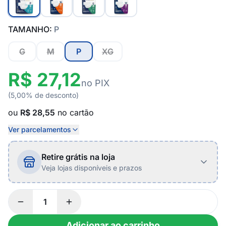
TAMANHO:
P
G
M
P
XG
R$ 27,12
no PIX
(5,00% de desconto)
ou
R$ 28,55
no cartão
Ver parcelamentos
Retire grátis na loja
Veja lojas disponíveis e prazos
Adicionar ao carrinho