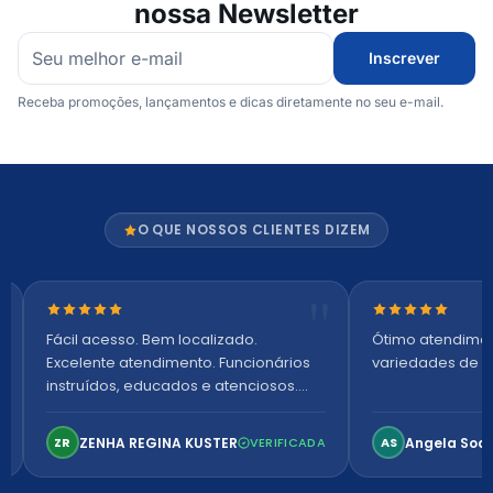
nossa Newsletter
Inscrever
Receba promoções, lançamentos e dicas diretamente no seu e-mail.
O QUE NOSSOS CLIENTES DIZEM
Nota 5 de 5 estrelas
Nota 5 de 5 es
Fácil acesso. Bem localizado.
Ótimo atendime
Excelente atendimento. Funcionários
variedades de p
instruídos, educados e atenciosos.
Ambiente arejado, espaçoso e
confortável. Perfeito!
ZENHA REGINA KUSTER
Angela Soa
ZR
VERIFICADA
AS