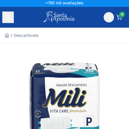
+150 mil avaliações
0
Descartáveis
Home