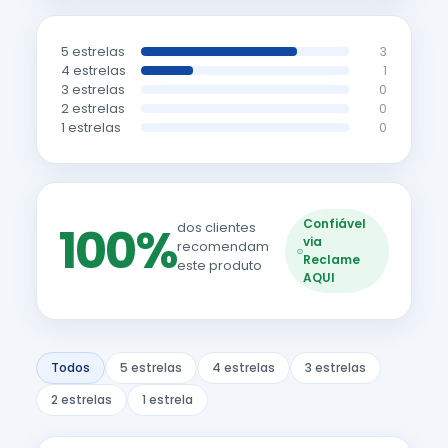
5 estrelas
3
4 estrelas
1
3 estrelas
0
2 estrelas
0
1 estrelas
0
Confiável
100%
dos clientes
via
recomendam
Reclame
este produto
AQUI
Todos
5 estrelas
4 estrelas
3 estrelas
2 estrelas
1 estrela