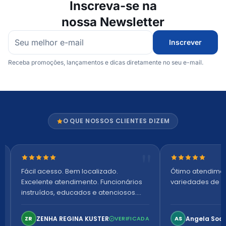
Inscreva-se na
nossa Newsletter
Inscrever
Receba promoções, lançamentos e dicas diretamente no seu e-mail.
O QUE NOSSOS CLIENTES DIZEM
Nota 5 de 5 estrelas
Nota 5 de 5 es
Fácil acesso. Bem localizado.
Ótimo atendime
Excelente atendimento. Funcionários
variedades de p
instruídos, educados e atenciosos.
Ambiente arejado, espaçoso e
confortável. Perfeito!
ZENHA REGINA KUSTER
Angela Soa
ZR
VERIFICADA
AS