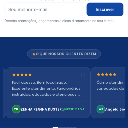
Inscrever
Receba promoções, lançamentos e dicas diretamente no seu e-mail.
O QUE NOSSOS CLIENTES DIZEM
Nota 5 de 5 estrelas
Nota 5 de 5 es
Fácil acesso. Bem localizado.
Ótimo atendime
Excelente atendimento. Funcionários
variedades de p
instruídos, educados e atenciosos.
Ambiente arejado, espaçoso e
confortável. Perfeito!
ZENHA REGINA KUSTER
Angela Soa
ZR
VERIFICADA
AS