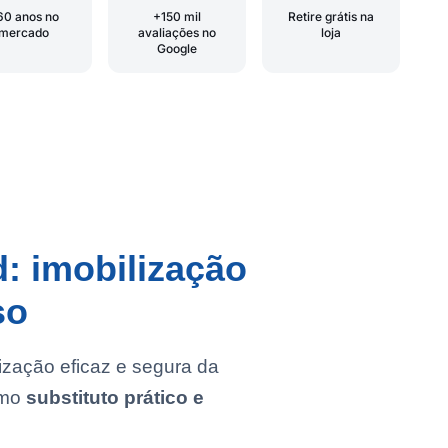
60 anos no
+150 mil
Retire grátis na
mercado
avaliações no
loja
Google
d: imobilização
so
ização eficaz e segura da
omo
substituto prático e