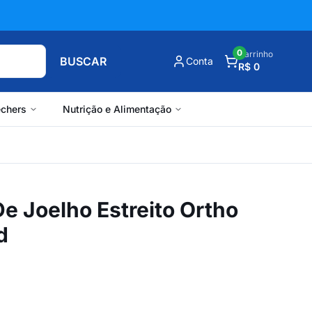
0
Carrinho
BUSCAR
Conta
R$ 0
chers
Nutrição e Alimentação
De Joelho Estreito Ortho
d