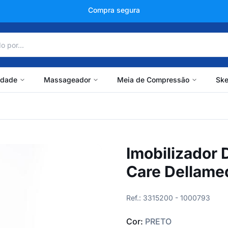
+150 mil avaliações
idade
Massageador
Meia de Compressão
Ske
Imobilizador 
Care Dellame
Ref.: 3315200 - 1000793
Cor:
PRETO