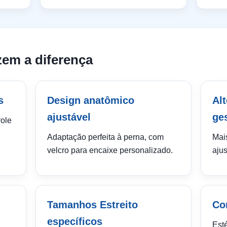
zem a diferença
s
Design anatômico
Alt
ajustável
ge
role
Adaptação perfeita à perna, com
Mais
velcro para encaixe personalizado.
aju
Tamanhos Estreito
Cor
específicos
Esté