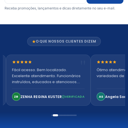
Receba promoções, lançamentos e dicas diretamente no seu e-mail.
O QUE NOSSOS CLIENTES DIZEM
Nota 5 de 5 estrelas
Nota 5 de 5 es
Fácil acesso. Bem localizado.
Ótimo atendime
Excelente atendimento. Funcionários
variedades de p
instruídos, educados e atenciosos.
Ambiente arejado, espaçoso e
confortável. Perfeito!
ZENHA REGINA KUSTER
Angela Soa
ZR
VERIFICADA
AS