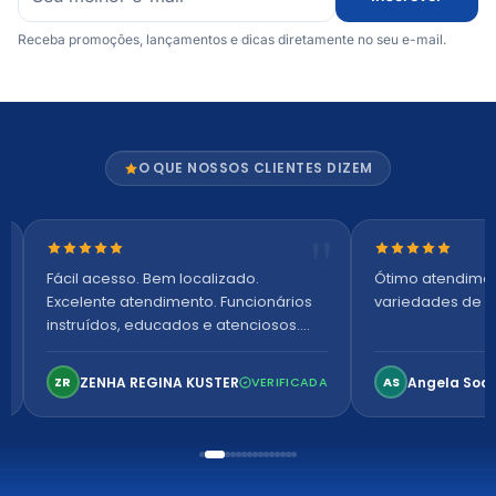
Receba promoções, lançamentos e dicas diretamente no seu e-mail.
O QUE NOSSOS CLIENTES DIZEM
Nota 5 de 5 estrelas
Nota 5 de 5 es
Fácil acesso. Bem localizado.
Ótimo atendime
Excelente atendimento. Funcionários
variedades de p
instruídos, educados e atenciosos.
Ambiente arejado, espaçoso e
confortável. Perfeito!
ZENHA REGINA KUSTER
Angela Soa
ZR
VERIFICADA
AS