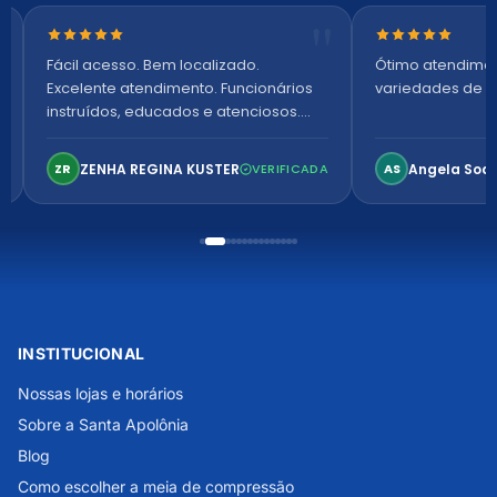
Nota 5 de 5 estrelas
Nota 5 de 5 es
Fácil acesso. Bem localizado.
Ótimo atendime
Excelente atendimento. Funcionários
variedades de p
instruídos, educados e atenciosos.
Ambiente arejado, espaçoso e
confortável. Perfeito!
ZENHA REGINA KUSTER
Angela Soa
ZR
VERIFICADA
AS
INSTITUCIONAL
Nossas lojas e horários
Sobre a Santa Apolônia
Blog
Como escolher a meia de compressão