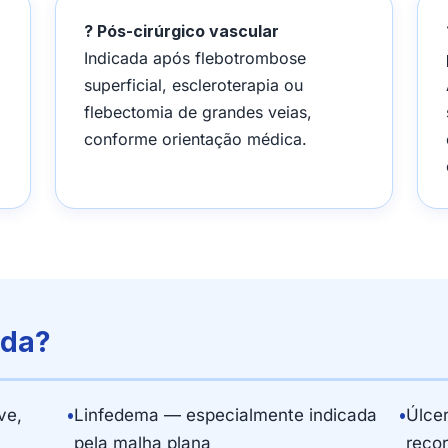
? Pós-cirúrgico vascular
Indicada após flebotrombose
superficial, escleroterapia ou
flebectomia de grandes veias,
conforme orientação médica.
ada?
ve,
•
Linfedema — especialmente indicada
•
Úlce
pela malha plana
reco