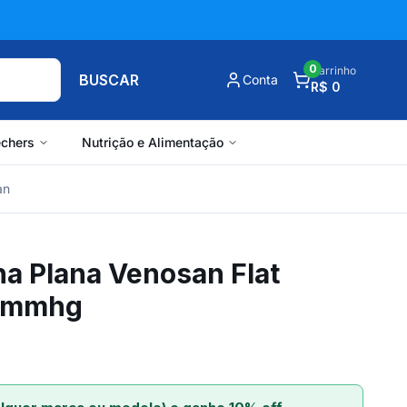
0
Carrinho
BUSCAR
Conta
R$ 0
chers
Nutrição e Alimentação
an
ha Plana Venosan Flat
40mmhg