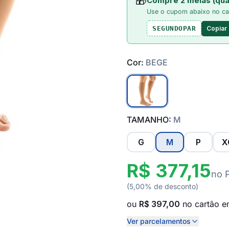
🎁
Compre 2 meias (qua
Use o cupom abaixo no ca
Copiar
SEGUNDOPAR
Cor:
BEGE
TAMANHO:
M
G
M
P
X
R$ 377,15
no 
(5,00% de desconto)
ou
R$ 397,00
no cartão 
Ver parcelamentos