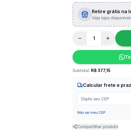
Retire grátis na l
Veja lojas disponíve
Ti
Subtotal:
R$
377,15
Calcular frete e pra
Não sei meu CEP
Compartilhar produto