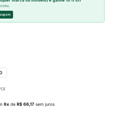
lquer marca ou modelo) e ganhe 10% off
rrinho
 cupom
G
PIX
em
6x
de
R$ 66,17
sem juros