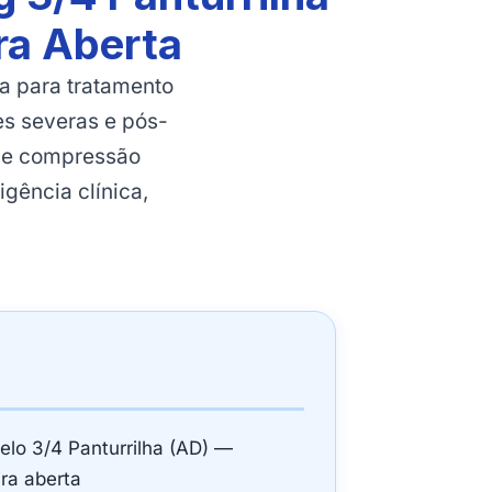
ra Aberta
a para tratamento
es severas e pós-
ece compressão
igência clínica,
elo 3/4 Panturrilha (AD) —
ira aberta