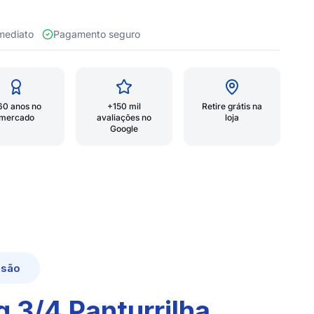
 imediato
Pagamento seguro
60 anos no
+150 mil
Retire grátis na
mercado
avaliações no
loja
Google
ssão
 3/4 Panturrilha