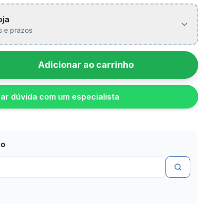
oja
is e prazos
Adicionar ao carrinho
rar dúvida com um especialista
zo