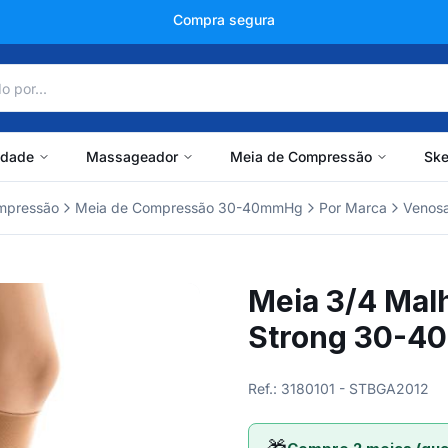
+150 mil avaliações
idade
Massageador
Meia de Compressão
Ske
mpressão
Meia de Compressão 30-40mmHg
Por Marca
Venos
Meia 3/4 Mal
Strong 30-
Ref.: 3180101 - STBGA2012