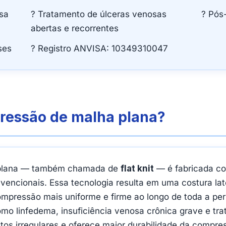
osa
? Tratamento de úlceras venosas
? Pós
abertas e recorrentes
ses
? Registro ANVISA: 10349310047
ressão de malha plana?
 plana — também chamada de
flat knit
— é fabricada co
nvencionais. Essa tecnologia resulta em uma costura lat
mpressão mais uniforme e firme ao longo de toda a per
mo linfedema, insuficiência venosa crônica grave e tr
os irregulares e oferece maior durabilidade da compre