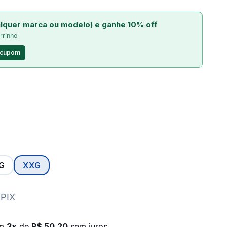
lquer marca ou modelo) e ganhe 10% off
rrinho
 cupom
G
XXG
 PIX
em
3x
de
R$ 50,20
sem juros