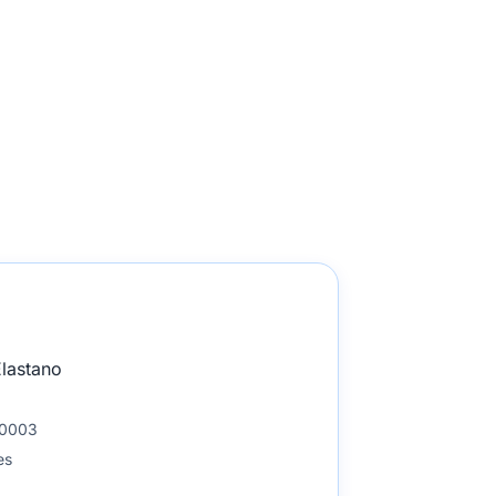
lastano
10003
es