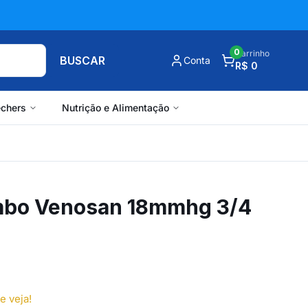
0
Carrinho
BUSCAR
Conta
R$ 0
chers
Nutrição e Alimentação
mbo Venosan 18mmhg 3/4
e veja!