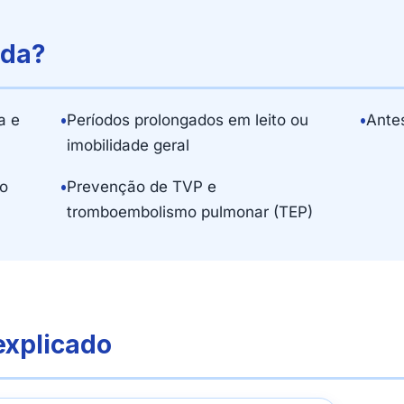
ada?
a e
•
Períodos prolongados em leito ou
•
Antes
imobilidade geral
o
•
Prevenção de TVP e
tromboembolismo pulmonar (TEP)
explicado