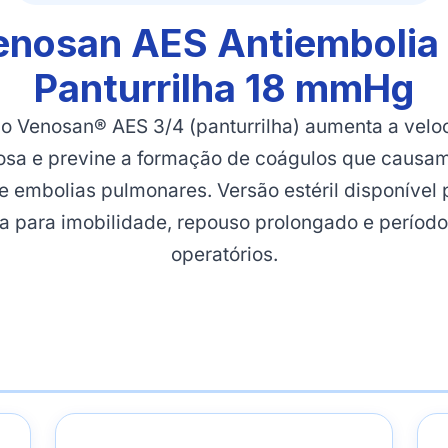
enosan AES Antiembolia
Panturrilha 18 mmHg
o Venosan® AES 3/4 (panturrilha) aumenta a vel
nosa e previne a formação de coágulos que causa
e embolias pulmonares. Versão estéril disponível 
da para imobilidade, repouso prolongado e períodos
operatórios.