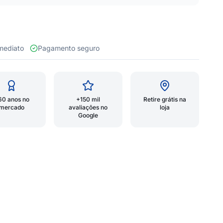
 imediato
Pagamento seguro
60 anos no
+150 mil
Retire grátis na
mercado
avaliações no
loja
Google