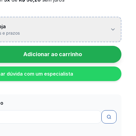
oja
is e prazos
Adicionar ao carrinho
rar dúvida com um especialista
zo