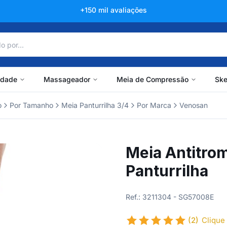
+150 mil avaliações
idade
Massageador
Meia de Compressão
Ske
o
Por Tamanho
Meia Panturrilha 3/4
Por Marca
Venosan
Meia Antitro
Panturrilha
Ref.: 3211304 - SG57008E
(2)
Clique 