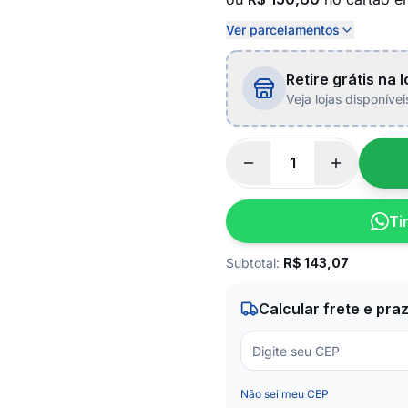
Ver parcelamentos
Retire grátis na l
Veja lojas disponíve
Ti
Subtotal:
R$
143,07
Calcular frete e pra
Não sei meu CEP