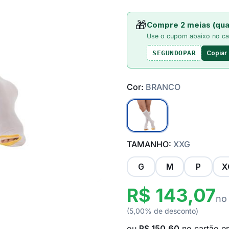
🎁
Compre 2 meias (qua
Use o cupom abaixo no ca
Copiar
SEGUNDOPAR
Cor:
BRANCO
TAMANHO:
XXG
G
M
P
X
R$ 143,07
no
(5,00% de desconto)
ou
R$ 150,60
no cartão 