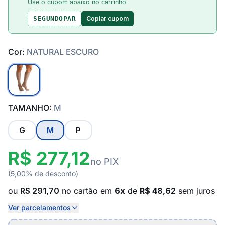
Use o cupom abaixo no carrinho
Copiar cupom
SEGUNDOPAR
Cor:
NATURAL ESCURO
TAMANHO:
M
G
M
P
R$ 277,12
no PIX
(5,00% de desconto)
ou
R$ 291,70
no cartão em
6x
de
R$ 48,62
sem juros
Ver parcelamentos