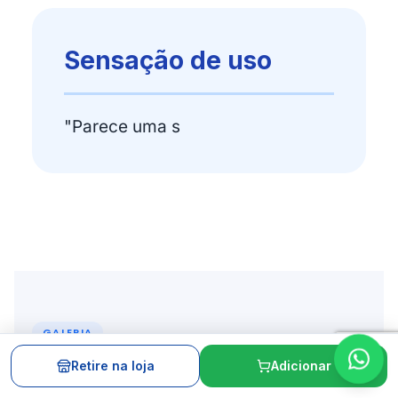
Sensação de uso
"Parece uma s
GALERIA
Tudo o que você
Retire na loja
Adicionar
precisa saber