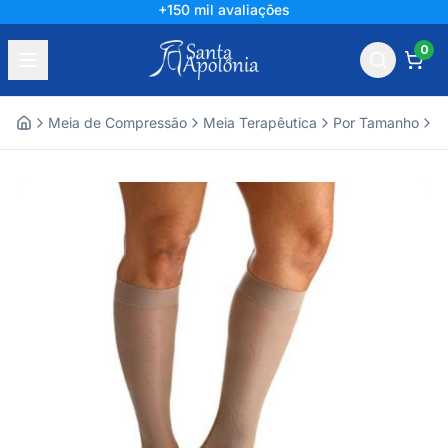
Líder há mais de 60 anos
0
Meia de Compressão
Meia Terapêutica
Por Tamanho
M
Home