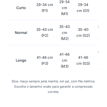
29-34
29-34 cm
29-34
ND
Curto
cm
(P1)
cm (G1)
(GG1
(M1)
35-40
35-4
35-40 cm
35-40
Normal
cm
cm
(P2)
cm (G2)
(M2)
(GG2
acim
41-46
41-46 cm
41-46
de 4
Longo
cm
(P3)
cm (G3)
cm
(M3)
(GG3
Dica: meça sempre pela manhã, em pé, com fita métrica.
Escolha o tamanho exato para garantir a compressão
correta.