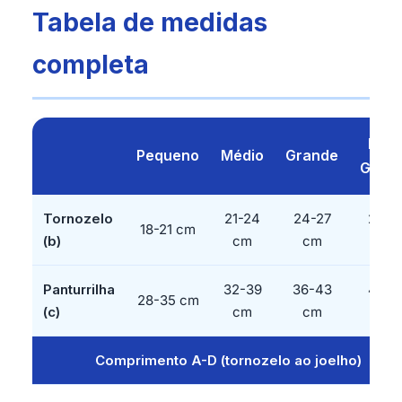
Tabela de medidas
completa
Extr
Pequeno
Médio
Grande
Gran
Tornozelo
21-24
24-27
27-3
18-21 cm
(b)
cm
cm
cm
Panturrilha
32-39
36-43
43-5
28-35 cm
(c)
cm
cm
cm
Comprimento A-D (tornozelo ao joelho)