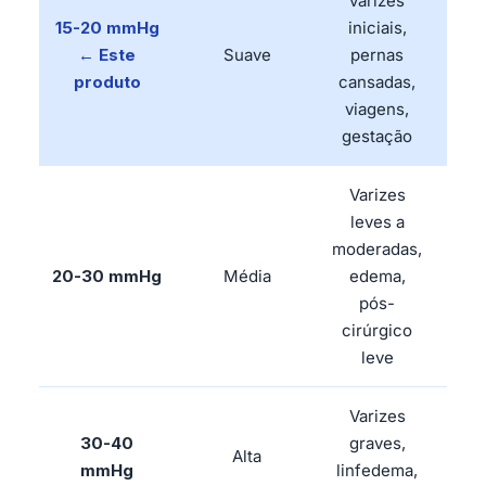
varizes
15-20 mmHg
iniciais,
← Este
Suave
pernas
obr
produto
cansadas,
viagens,
gestação
Varizes
leves a
moderadas,
20-30 mmHg
Média
edema,
Rec
pós-
cirúrgico
leve
Varizes
30-40
graves,
Alta
Obr
mmHg
linfedema,