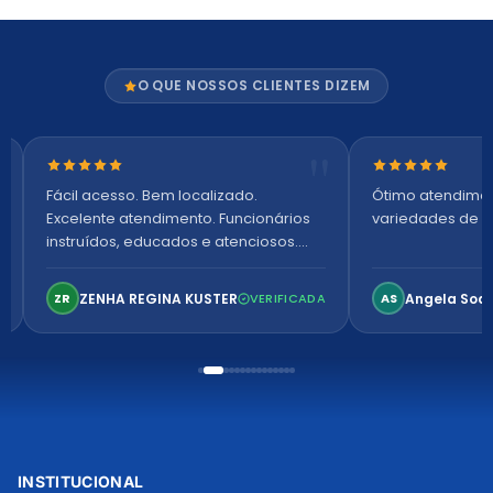
O QUE NOSSOS CLIENTES DIZEM
Nota 5 de 5 estrelas
Nota 5 de 5 es
Fácil acesso. Bem localizado.
Ótimo atendime
Excelente atendimento. Funcionários
variedades de p
instruídos, educados e atenciosos.
Ambiente arejado, espaçoso e
confortável. Perfeito!
ZENHA REGINA KUSTER
Angela Soa
ZR
VERIFICADA
AS
INSTITUCIONAL